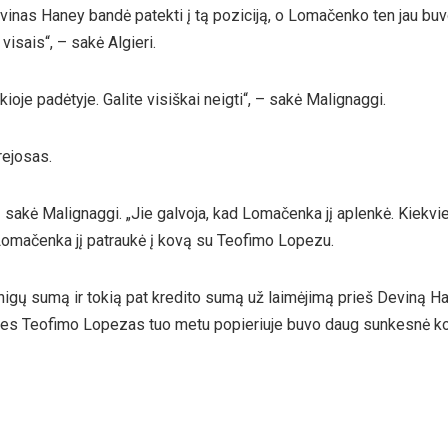
evinas Haney bandė patekti į tą poziciją, o Lomačenko ten jau buvo.
isais“, – sakė Algieri.
kioje padėtyje. Galite visiškai neigti“, – sakė Malignaggi.
rejosas.
sakė Malignaggi. „Jie galvoja, kad Lomačenka jį aplenkė. Kiekvie
omačenka jį patraukė į kovą su Teofimo Lopezu.
pinigų sumą ir tokią pat kredito sumą už laimėjimą prieš Deviną H
nes Teofimo Lopezas tuo metu popieriuje buvo daug sunkesnė ko