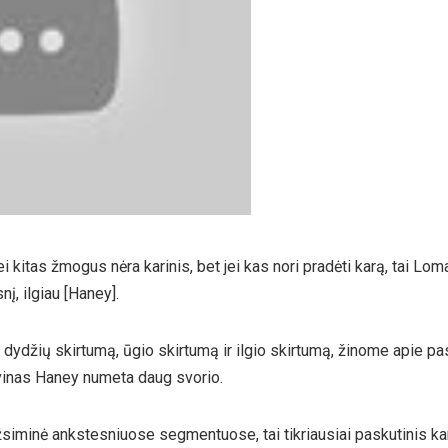
ei kitas žmogus nėra karinis, bet jei kas nori pradėti karą, tai Lo
nį, ilgiau [Haney].
ydžių skirtumą, ūgio skirtumą ir ilgio skirtumą, žinome apie p
inas Haney numeta daug svorio.
siminė ankstesniuose segmentuose, tai tikriausiai paskutinis kar