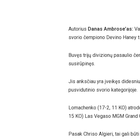
Autorius
Danas Ambrose’as:
Vas
svorio čempiono Devino Haney ti
Buvęs trijų divizionų pasaulio če
susirūpinęs.
Jis anksčiau yra įveikęs didesni
pusvidutinio svorio kategorijoje.
Lomachenko (17-2, 11 KO) atrodo 
15 KO) Las Vegaso MGM Grand G
Pasak Chriso Algieri, tai gali būt