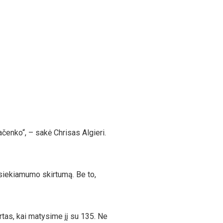
mačenko“, – sakė Chrisas Algieri.
asiekiamumo skirtumą. Be to,
tas, kai matysime jį su 135. Ne