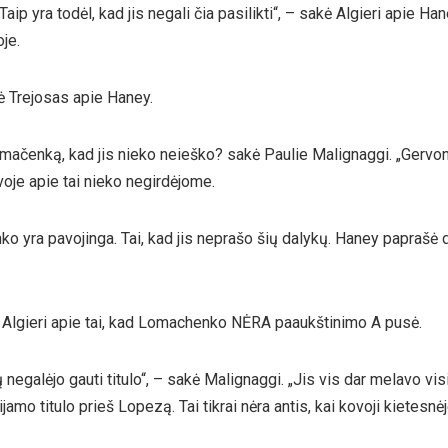
 Taip yra todėl, kad jis negali čia pasilikti“, – sakė Algieri apie Ha
je.
kė Trejosas apie Haney.
mačenką, kad jis nieko neieško? sakė Paulie Malignaggi. „Gervont
oje apie tai nieko negirdėjome.
ko yra pavojinga. Tai, kad jis neprašo šių dalykų. Haney paprašė da
kė Algieri apie tai, kad Lomachenko NĖRA paaukštinimo A pusė.
 negalėjo gauti titulo“, – sakė Malignaggi. „Jis vis dar melavo vis
amo titulo prieš Lopezą. Tai tikrai nėra antis, kai kovoji kietesnė