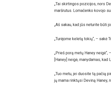
„Tai skirtingos pozicijos, nors D
maršrutus. Lomačenko kovojo su v
„Aš sakau, kad jūs neturite būti jo
„Turėjome keletą tokių“, – sakė T
„Prieš porą metų Haney neigė“, – 
[Haney] neigė, manydamas, kad L
„Tuo metu, jei duosite tą pačią 
jų mama rinktųsi Deviną Haney, 