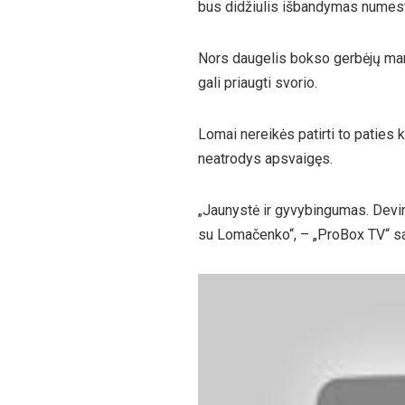
bus didžiulis išbandymas numesti
Nors daugelis bokso gerbėjų mano
gali priaugti svorio.
Lomai nereikės patirti to paties
neatrodys apsvaigęs.
„Jaunystė ir gyvybingumas. Devinu
su Lomačenko“, – „ProBox TV“ sa