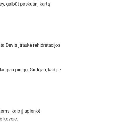
ney, galbūt paskutinį kartą
a Davis įtraukė rehidratacijos
ugiau pinigų. Girdėjau, kad jie
iems, kaip jį aplenkė
je kovoje.