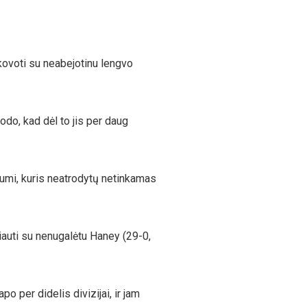
kovoti su neabejotinu lengvo
odo, kad dėl to jis per daug
gumi, kuris neatrodytų netinkamas
iauti su nenugalėtu Haney (29-0,
o per didelis divizijai, ir jam