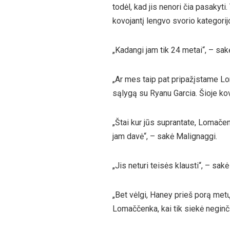
todėl, kad jis nenori čia pasakyti.
kovojantį lengvo svorio kategorijo
„Kadangi jam tik 24 metai“, – sa
„Ar mes taip pat pripažįstame Lo
sąlygą su Ryanu Garcia. Šioje kov
„Štai kur jūs suprantate, Lomačen
jam davė“, – sakė Malignaggi.
„Jis neturi teisės klausti“, – sa
„Bet vėlgi, Haney prieš porą metų
Lomaččenka, kai tik siekė neginčij