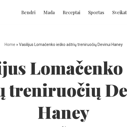
Bendri
Mada
Receptai
Sportas
Sveikat
Home
»
Vasilijus Lomačenko ieško aštrių treniruočių Devinui Haney
lijus Lomačenko 
ų treniruočių D
Haney