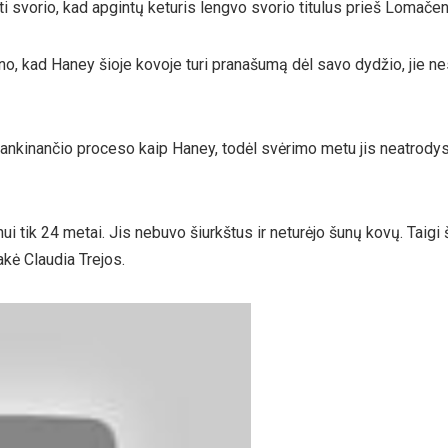
 svorio, kad apgintų keturis lengvo svorio titulus prieš Lomačen
, kad Haney šioje kovoje turi pranašumą dėl savo dydžio, jie n
 kankinančio proceso kaip Haney, todėl svėrimo metu jis neatrod
i tik 24 metai. Jis nebuvo šiurkštus ir neturėjo šunų kovų. Taigi 
kė Claudia Trejos.