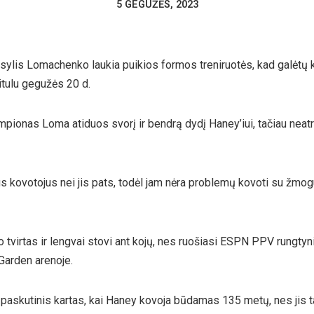
5 GEGUŽĖS, 2023
ylis Lomachenko laukia puikios formos treniruotės, kad galėtų 
tulu gegužės 20 d.
mpionas Loma atiduos svorį ir bendrą dydį Haney’iui, tačiau neatr
us kovotojus nei jis pats, todėl jam nėra problemų kovoti su žmo
tvirtas ir lengvai stovi ant kojų, nes ruošiasi ESPN PPV rungtyn
arden arenoje.
i paskutinis kartas, kai Haney kovoja būdamas 135 metų, nes jis tap