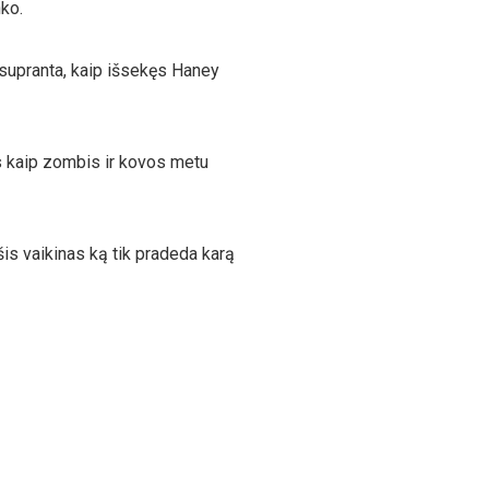
ko.
esupranta, kaip išsekęs Haney
ys kaip zombis ir kovos metu
šis vaikinas ką tik pradeda karą