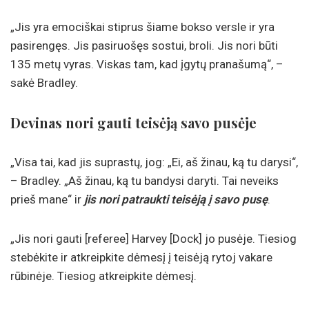
„Jis yra emociškai stiprus šiame bokso versle ir yra
pasirengęs. Jis pasiruošęs sostui, broli. Jis nori būti
135 metų vyras. Viskas tam, kad įgytų pranašumą“, –
sakė Bradley.
Devinas nori gauti teisėją savo pusėje
„Visa tai, kad jis suprastų, jog: „Ei, aš žinau, ką tu darysi“,
– Bradley. „Aš žinau, ką tu bandysi daryti. Tai neveiks
prieš mane“ ir
jis nori patraukti teisėją į savo pusę
.
„Jis nori gauti [referee] Harvey [Dock] jo pusėje. Tiesiog
stebėkite ir atkreipkite dėmesį į teisėją rytoj vakare
rūbinėje. Tiesiog atkreipkite dėmesį.