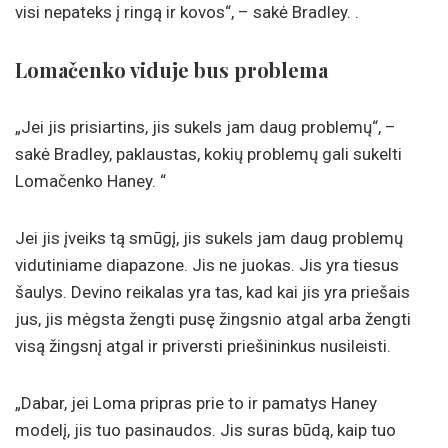
visi nepateks į ringą ir kovos“, – sakė Bradley. .
Lomačenko viduje bus problema
„Jei jis prisiartins, jis sukels jam daug problemų“, –
sakė Bradley, paklaustas, kokių problemų gali sukelti
Lomačenko Haney. “
Jei jis įveiks tą smūgį, jis sukels jam daug problemų
vidutiniame diapazone. Jis ne juokas. Jis yra tiesus
šaulys. Devino reikalas yra tas, kad kai jis yra priešais
jus, jis mėgsta žengti pusę žingsnio atgal arba žengti
visą žingsnį atgal ir priversti priešininkus nusileisti.
„Dabar, jei Loma pripras prie to ir pamatys Haney
modelį, jis tuo pasinaudos. Jis suras būdą, kaip tuo