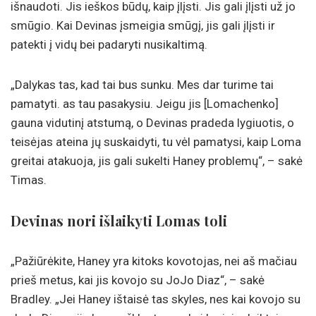
išnaudoti. Jis ieškos būdų, kaip įlįsti. Jis gali įlįsti už jo
smūgio. Kai Devinas įsmeigia smūgį, jis gali įlįsti ir
patekti į vidų bei padaryti nusikaltimą.
„Dalykas tas, kad tai bus sunku. Mes dar turime tai
pamatyti. as tau pasakysiu. Jeigu jis [Lomachenko]
gauna vidutinį atstumą, o Devinas pradeda lygiuotis, o
teisėjas ateina jų suskaidyti, tu vėl pamatysi, kaip Loma
greitai atakuoja, jis gali sukelti Haney problemų“, – sakė
Timas.
Devinas nori išlaikyti Lomas toli
„Pažiūrėkite, Haney yra kitoks kovotojas, nei aš mačiau
prieš metus, kai jis kovojo su JoJo Diaz“, – sakė
Bradley. „Jei Haney ištaisė tas skyles, nes kai kovojo su