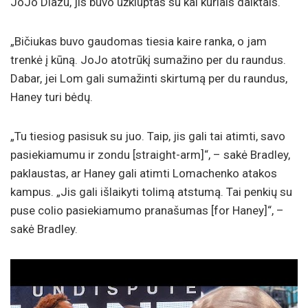
JoJo Diazu, jis buvo užkluptas su kai kuriais daiktais.
„Bičiukas buvo gaudomas tiesia kaire ranka, o jam
trenkė į kūną. JoJo atotrūkį sumažino per du raundus.
Dabar, jei Lom gali sumažinti skirtumą per du raundus,
Haney turi bėdų.
„Tu tiesiog pasisuk su juo. Taip, jis gali tai atimti, savo
pasiekiamumu ir zondu [straight-arm]“, – sakė Bradley,
paklaustas, ar Haney gali atimti Lomachenko atakos
kampus. „Jis gali išlaikyti tolimą atstumą. Tai penkių su
puse colio pasiekiamumo pranašumas [for Haney]“, –
sakė Bradley.