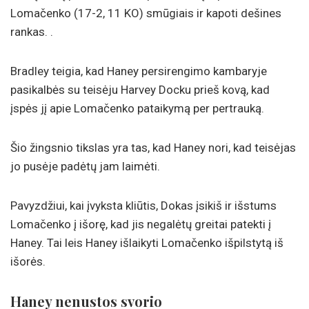
Lomačenko (17-2, 11 KO) smūgiais ir kapoti dešines
rankas. .
Bradley teigia, kad Haney persirengimo kambaryje
pasikalbės su teisėju Harvey Docku prieš kovą, kad
įspės jį apie Lomačenko pataikymą per pertrauką.
Šio žingsnio tikslas yra tas, kad Haney nori, kad teisėjas
jo pusėje padėtų jam laimėti.
Pavyzdžiui, kai įvyksta kliūtis, Dokas įsikiš ir išstums
Lomačenko į išorę, kad jis negalėtų greitai patekti į
Haney. Tai leis Haney išlaikyti Lomačenko išpilstytą iš
išorės.
Haney nenustos svorio