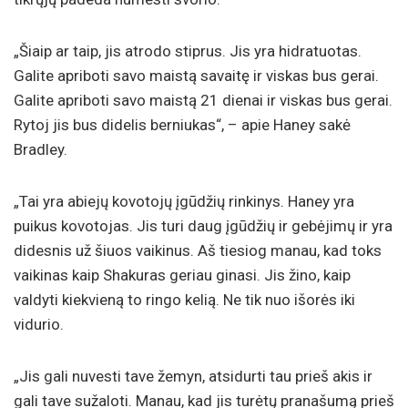
„Šiaip ar taip, jis atrodo stiprus. Jis yra hidratuotas.
Galite apriboti savo maistą savaitę ir viskas bus gerai.
Galite apriboti savo maistą 21 dienai ir viskas bus gerai.
Rytoj jis bus didelis berniukas“, – apie Haney sakė
Bradley.
„Tai yra abiejų kovotojų įgūdžių rinkinys. Haney yra
puikus kovotojas. Jis turi daug įgūdžių ir gebėjimų ir yra
didesnis už šiuos vaikinus. Aš tiesiog manau, kad toks
vaikinas kaip Shakuras geriau ginasi. Jis žino, kaip
valdyti kiekvieną to ringo kelią. Ne tik nuo išorės iki
vidurio.
„Jis gali nuvesti tave žemyn, atsidurti tau prieš akis ir
gali tave sužaloti. Manau, kad jis turėtų pranašumą prieš