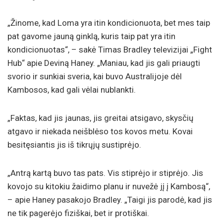
„Žinome, kad Loma yra itin kondicionuota, bet mes taip
pat gavome jauną ginklą, kuris taip pat yra itin
kondicionuotas“, – sakė Timas Bradley televizijai „Fight
Hub“ apie Deviną Haney. „Maniau, kad jis gali priaugti
svorio ir sunkiai sveria, kai buvo Australijoje dėl
Kambosos, kad gali vėlai nublankti.
„Faktas, kad jis jaunas, jis greitai atsigavo, skysčių
atgavo ir niekada neišblėso tos kovos metu. Kovai
besitęsiantis jis iš tikrųjų sustiprėjo.
„Antrą kartą buvo tas pats. Vis stiprėjo ir stiprėjo. Jis
kovojo su kitokiu žaidimo planu ir nuvežė jį į Kambosą“,
– apie Haney pasakojo Bradley. „Taigi jis parodė, kad jis
ne tik pagerėjo fiziškai, bet ir protiškai.