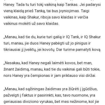
Haney. Tada tu turi tokį vaikiną kaip Tankas. Jei padarysi
vieną klaidą prieš Tanką, tai bus įvyniojimas. Taigi
vaikinas, kaip Shakur, riboja savo klaidas ir verčia
vaikinus mokėti už savo klaidas.
„Manau, kad tie du, kurie turi galią ir IQ Tank, ir IQ Shakur
turi, manau, jie duos Haney pabėgti už jo pinigus ir
tikriausiai jį įveiktų, jei kovotų. Dar turime pamatyti kovą.
„Nesakau, kad Haney negali laimėti kovos, bet man,
žinant žaidimą, manau, kad tie du vaikinai gali būti tokie,
nors Haney yra čempionas ir jam priklauso visi diržai.
„Manau, kad sąžiningas žaidimas yra žiūrėti į įgūdžius,
pažvelgti į faktus ir pasirinkti, kas, tavo nuomone, yra
geriausias diviziono vyrukas, bet mes nežinome, kol jie