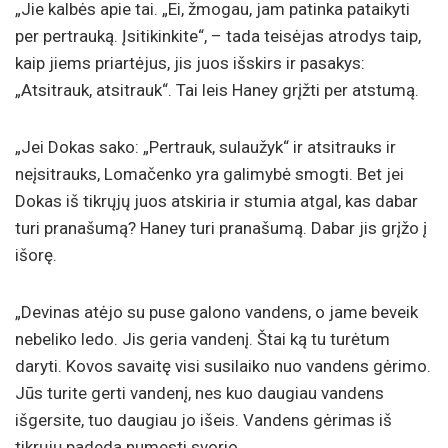
„Jie kalbės apie tai. „Ei, žmogau, jam patinka pataikyti
per pertrauką. Įsitikinkite“, – tada teisėjas atrodys taip,
kaip jiems priartėjus, jis juos išskirs ir pasakys:
„Atsitrauk, atsitrauk“. Tai leis Haney grįžti per atstumą.
„Jei Dokas sako: „Pertrauk, sulaužyk“ ir atsitrauks ir
neįsitrauks, Lomačenko yra galimybė smogti. Bet jei
Dokas iš tikrųjų juos atskiria ir stumia atgal, kas dabar
turi pranašumą? Haney turi pranašumą. Dabar jis grįžo į
išorę.
„Devinas atėjo su puse galono vandens, o jame beveik
nebeliko ledo. Jis geria vandenį. Štai ką tu turėtum
daryti. Kovos savaitę visi susilaiko nuo vandens gėrimo.
Jūs turite gerti vandenį, nes kuo daugiau vandens
išgersite, tuo daugiau jo išeis. Vandens gėrimas iš
tikrųjų padeda numesti svorio.