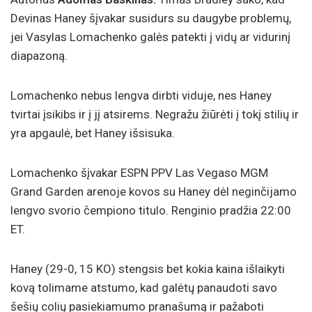
Devinas Haney šįvakar susidurs su daugybe problemų,
jei Vasylas Lomachenko galės patekti į vidų ar vidurinį
diapazoną.
Lomachenko nebus lengva dirbti viduje, nes Haney
tvirtai įsikibs ir į jį atsirems. Negražu žiūrėti į tokį stilių ir
yra apgaulė, bet Haney išsisuka.
Lomachenko šįvakar ESPN PPV Las Vegaso MGM
Grand Garden arenoje kovos su Haney dėl neginčijamo
lengvo svorio čempiono titulo. Renginio pradžia 22:00
ET.
Haney (29-0, 15 KO) stengsis bet kokia kaina išlaikyti
kovą tolimame atstumo, kad galėtų panaudoti savo
šešių colių pasiekiamumo pranašumą ir pažaboti