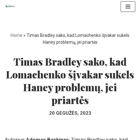
Skip
to
content
Home
»
Timas Bradley sako, kad Lomachenko šįvakar sukels
Haney problemų, jei priartės
Timas Bradley sako, kad
Lomachenko šįvakar sukels
Haney problemų, jei
priartės
20 GEGUŽĖS, 2023
Autorius
Adomas Baskinas:
Timas Bradley sako, kad