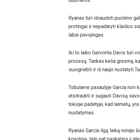
duomenis.
Ryanas turi išnaudoti puolimo gali
protingai ir nepadaryti klaidos s
labai pavojingas.
Iki to laiko Gervonta Davis turi v
procesą. Tankas kelia grėsmę, kai j
susigriebti ir iš naujo nustatyti 
Tobulame pasaulyje Garcia nori kon
atsitraukti ir sugauti Davisą savo
tokioje padėtyje, kad laimėtų, yra
nustatymas.
Ryanas Garcia ilgą laiką norėjo 
kovotoją, taip pat paskatins jį at