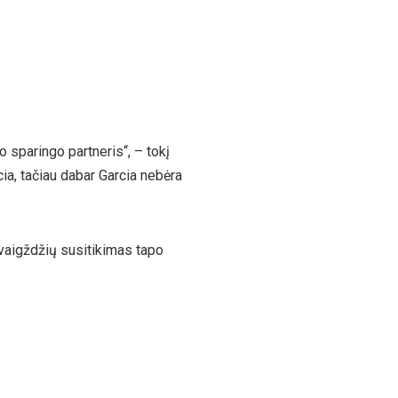
o sparingo partneris“, – tokį
ia, tačiau dabar Garcia nebėra
žvaigždžių susitikimas tapo