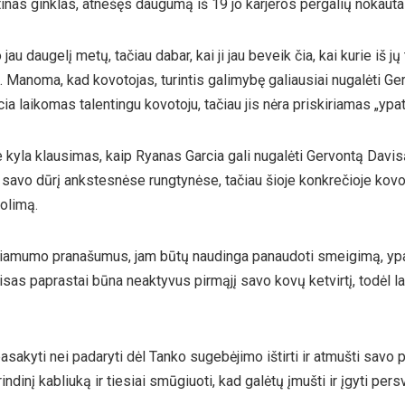
tinas ginklas, atnešęs daugumą iš 19 jo karjeros pergalių nokauta
u daugelį metų, tačiau dabar, kai ji jau beveik čia, kai kurie iš jų 
 Manoma, kad kovotojas, turintis galimybę galiausiai nugalėti Ger
a laikomas talentingu kovotoju, tačiau jis nėra priskiriamas „ypati
kyla klausimas, kaip Ryanas Garcia gali nugalėti Gervontą Davi
savo dūrį ankstesnėse rungtynėse, tačiau šioje konkrečioje kovoje
uolimą.
iekiamumo pranašumus, jam būtų naudinga panaudoti smeigimą, ypa
isas paprastai būna neaktyvus pirmąjį savo kovų ketvirtį, todėl la
asakyti nei padaryti dėl Tanko sugebėjimo ištirti ir atmušti savo
ndinį kabliuką ir tiesiai smūgiuoti, kad galėtų įmušti ir įgyti per