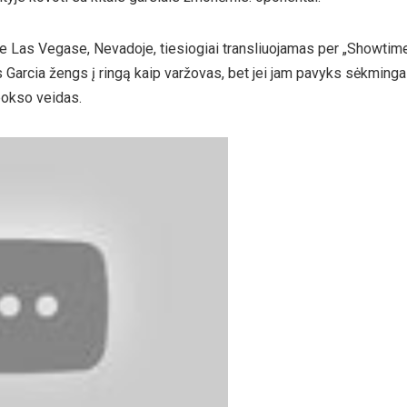
je Las Vegase, Nevadoje, tiesiogiai transliuojamas per „Showtim
arcia žengs į ringą kaip varžovas, bet jei jam pavyks sėkmingai a
 bokso veidas.