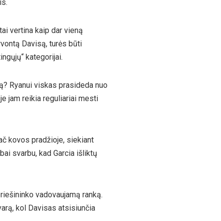
is.
tai vertina kaip dar vieną
vontą Davisą, turės būti
ngųjų“ kategorijai.
są? Ryanui viskas prasideda nuo
 jam reikia reguliariai mesti
č kovos pradžioje, siekiant
bai svarbu, kad Garcia išliktų
 priešininko vadovaujamą ranką.
svarą, kol Davisas atsisiunčia