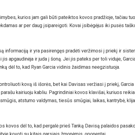
mybes, kurios jam gali būti pateiktos kovos pradžioje, tačiau tuo 
iekdamas ar per daug įsipareigoti. Kovai įsibėgėjus iki pusės taško
isą informaciją ir yra pasirengęs pradėti veržimosi į priekį ir sis
is apgaudinėja ir juda į šoną. Jei jis pateks per toli viduje, Garcia
Tanką dėl to, kad Ryan Garcia vidinis žaidimas neegzistuoja.
troliuoti kovą iš išorės, bet kai Davisas veržiasi į priekį, Garcia
 parašu kairiuoju kabliu. Pagrindiniai kovos klavišai, kuriuos reiki
 smūgis, atstumo valdymas, tiesūs smūgiai, laikas, kantrybė, klija
šios kovos dėl to, kad pergalė prieš Tanką Davisą palaidos pasako
eityje kovoti su kitais garsiais žmonėmis. oponentai.