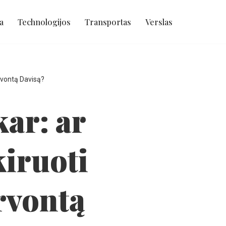
a
Technologijos
Transportas
Verslas
ervontą Davisą?
kar: ar
kiruoti
ervontą