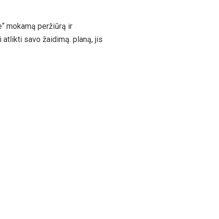
e“ mokamą peržiūrą ir
tlikti savo žaidimą. planą, jis