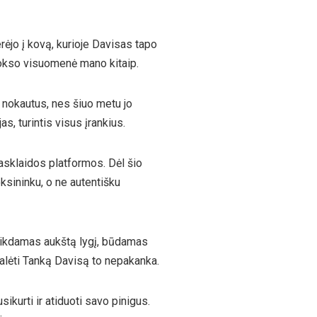
erėjo į kovą, kurioje Davisas tapo
r bokso visuomenė mano kitaip.
 nokautus, nes šiuo metu jo
s, turintis visus įrankius.
asklaidos platformos. Dėl šio
ksininku, o ne autentišku
tlikdamas aukštą lygį, būdamas
galėti Tanką Davisą to nepakanka.
ikurti ir atiduoti savo pinigus.