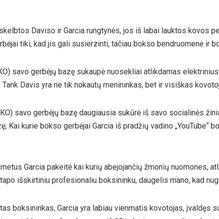
paskelbtos Daviso ir Garcia rungtynės, jos iš labai lauktos kovos p
gerbėjai tiki, kad jis gali susierzinti, tačiau bokso bendruomenė i
KO) savo gerbėjų bazę sukaupė nuosekliai atlikdamas elektrinius
Tank Davis yra ne tik nokautų menininkas, bet ir visiškas kovotoja
 KO) savo gerbėjų bazę daugiausia sukūrė iš savo socialinės žini
ę; Kai kurie bokso gerbėjai Garcia iš pradžių vadino „YouTube“ bo
 metus Garcia pakeitė kai kurių abejojančių žmonių nuomones, a
tapo išskirtiniu profesionaliu boksininku, daugelis mano, kad nu
as boksininkas, Garcia yra labiau vienmatis kovotojas, įvaldęs sus