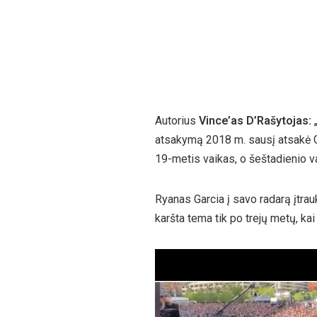
Autorius
Vince’as D’Rašytojas:
„
atsakymą 2018 m. sausį atsakė Ge
19-metis vaikas, o šeštadienio v
Ryanas Garcia į savo radarą įtra
karšta tema tik po trejų metų, k