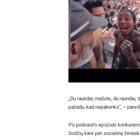
„Du raundai, mažute, du raundai, du
pažadu, kad nepakenks“, – pareiš
Po podcast’o epizodo konkurencija 
žodžių kare per socialinę žiniask