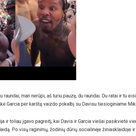
 raundai, man nerūpi, aš turiu pauzę, du raundai. Du ratai ir tu eis
kė Garcia per karštą vaizdo pokalbį su Davisu tiesioginiame Mik
ir toliau įgavo pagreitį, kai Davis ir Garcia viešai pasikvietė vie
laidą. Po visų raginimų, žodinių dūrių socialinėje žiniasklaidoje