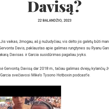
Davisą?
22 BALANDŽIO, 2023
Jis vaikas, žmogau, aš jį nužudyčiau; vis dėlto jis galėtų būti man
rvonta Davis, paklaustas apie galimas rungtynes ​​su Ryanu Garc
akarą Davisas. ir Garcia susidūrimas pagaliau įvyks.
ukė Gervontą Davisą dar 2018 m., tačiau galimas dviejų kylančių 
ai Garcia svečiavosi Mike’o Tysono Hotboxin podcast’e.