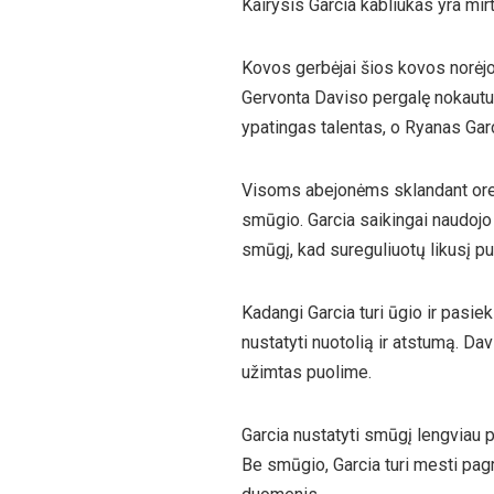
Kairysis Garcia kabliukas yra mir
Kovos gerbėjai šios kovos norėjo ja
Gervonta Daviso pergalę nokautu.
ypatingas talentas, o Ryanas Garci
Visoms abejonėms sklandant ore 
smūgio. Garcia saikingai naudojo 
smūgį, kad sureguliuotų likusį p
Kadangi Garcia turi ūgio ir pas
nustatyti nuotolią ir atstumą. Dav
užimtas puolime.
Garcia nustatyti smūgį lengviau p
Be smūgio, Garcia turi mesti pagri