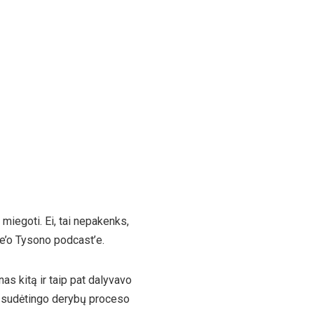
i miegoti. Ei, tai nepakenks,
e’o Tysono podcast’e.
nas kitą ir taip pat dalyvavo
 ir sudėtingo derybų proceso