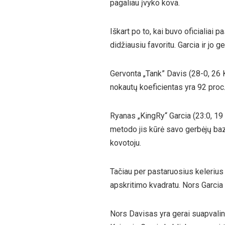
pagaliau įvyko kova.
Iškart po to, kai buvo oficialiai 
didžiausiu favoritu. Garcia ir jo 
Gervonta „Tank” Davis (28-0, 26 
nokautų koeficientas yra 92 proc. 
Ryanas „KingRy“ Garcia (23:0, 19
metodo jis kūrė savo gerbėjų baz
kovotoju.
Tačiau per pastaruosius kelerius
apskritimo kvadratu. Nors Garcia 
Nors Davisas yra gerai suapvalint