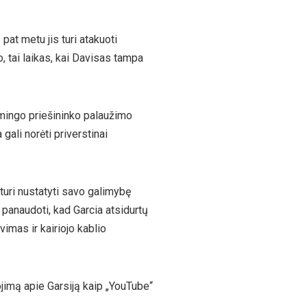
pat metu jis turi atakuoti
, tai laikas, kai Davisas tampa
temingo priešininko palaužimo
 gali norėti priverstinai
 turi nustatyti savo galimybę
a panaudoti, kad Garcia atsidurtų
vimas ir kairiojo kablio
jimą apie Garsiją kaip „YouTube“