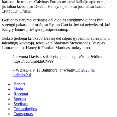
karjerai. Jo treneris Calvinas Fordas neseniai kalbėjo apie norą, kad
jis toliau kovotų su Devinu Haney, o jei ne su juo, tai su Isaacu
„Pitbullu“ Cruzu.
Gervonto statymo variantas dėl didelės atlyginimo dienos būtų
surengti pakartotinį mačą su Ryanu Garcia, bet tai neįvyks tol, kol
Kingry laimės prieš gerą pasipriešinimą.
Bokso gerbėjai kritikavo Davisą dėl silpno gyvenimo aprašymo ir
talentingų kovotojų, tokių kaip Shakuras Stevensonas, Vasylas
Lomachenko, Haney ir Frankas Martinas, nukrypimo.
Gervonta Davisas sulaikytas po namų arešto pažeidimo
https://t.co/umbkhiCWe9
– WBAL-TV 11 Baltimore (@wbaltv11)
2023 m.
birželio 2 d
Bendri
Mada
Receptai
Sportas
Sveikata
Technologijos
Transportas