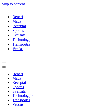
Skip to content
Bendri
Mada
Receptai
Sportas
Sveikata
Technologijos
Transportas
Verslas
Navigation
Menu
Navigation
Menu
Bendri
Mada
Receptai
Sportas
Sveikata
Technologijos
Transportas
Verslas