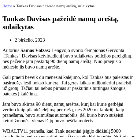
Home
»
Tankas Davisas pažeidė namų areštą, sulaikytas
Tankas Davisas pažeidė namų areštą,
sulaikytas
2 birželio, 2023
Autorius
Samas Volzas:
Lengvojo svorio čempionas Gervonta
„Tankas“ Davisas ketvirtadienį buvo sulaikytas policijos pareigūnų,
nes pažeidė jam paskirtą 90 dienų namų areštą. Nuo praėjusio
mėnesio jis buvo namų arešte.
Gali praeiti beveik du mėnesiai kalėjimo, kol Tankas bus paleistas ir
pasiruošęs tęsti bokso karjerą. Tai geras laikas milijonieriui praleisti
už grotų. Tačiau tai nebus pirmas ar paskutinis turtingas žmogus,
patekęs į kalėjimą.
Jam buvo skirtas 90 dienų namų areštas, kurį kai kurie gerbėjai
vertino kaip pliaukštelėjimą per riešą, nes 2020 m. lapkritį, kaip
pranešama, buvo sumuštas automobilis, dėl kurio buvo sužeisti
keturi žmonės, vienas iš jų buvo nėščia moteris.
WBALTV11 praneša, kad Tank neseniai įsigijo didžiulį 5000
kvadratinių pėdų mansardinį butą šią savaitę Baltimorėje. Nežinia, ar