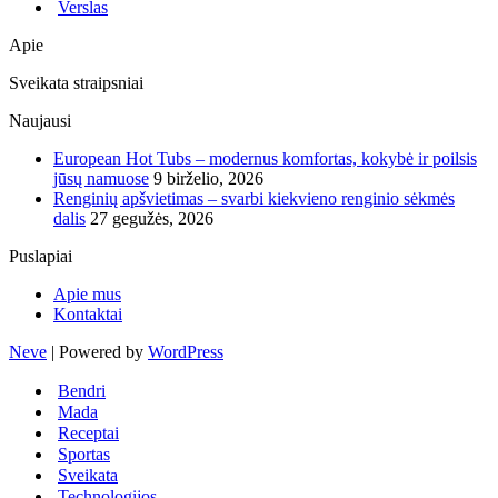
Verslas
Apie
Sveikata straipsniai
Naujausi
European Hot Tubs – modernus komfortas, kokybė ir poilsis
jūsų namuose
9 birželio, 2026
Renginių apšvietimas – svarbi kiekvieno renginio sėkmės
dalis
27 gegužės, 2026
Puslapiai
Apie mus
Kontaktai
Neve
| Powered by
WordPress
Bendri
Mada
Receptai
Sportas
Sveikata
Technologijos