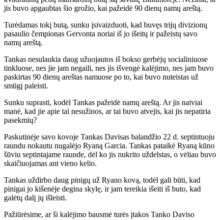
jis buvo apgaubtas šio grožio, kai pažeidė 90 dienų namų areštą.
Turėdamas tokį butą, sunku įsivaizduoti, kad buvęs trijų divizionų
pasaulio čempionas Gervonta noriai iš jo išeitų ir pažeistų savo
namų areštą.
Tankas nesulaukia daug užuojautos iš bokso gerbėjų socialiniuose
tinkluose, nes jie jam negaili, nes jis išvengė kalėjimo, nes jam buvo
paskirtas 90 dienų areštas namuose po to, kai buvo nuteistas už
smūgį paleisti.
Sunku suprasti, kodėl Tankas pažeidė namų areštą. Ar jis naiviai
manė, kad jie apie tai nesužinos, ar tai buvo atvejis, kai jis nepatiria
pasekmių?
Paskutinėje savo kovoje Tankas Davisas balandžio 22 d. septintuoju
raundu nokautu nugalėjo Ryaną Garcia. Tankas pataikė Ryaną kūno
šūviu septintajame raunde, dėl ko jis nukrito uždelstas, o vėliau buvo
skaičiuojamas ant vieno kelio.
Tankas uždirbo daug pinigų už Ryano kovą, todėl gali būti, kad
pinigai jo kišenėje degina skylę, ir jam tereikia išeiti iš buto, kad
galėtų dalį jų išleisti.
Pažiūrėsime, ar ši kalėjimo bausmė turės įtakos Tanko Daviso