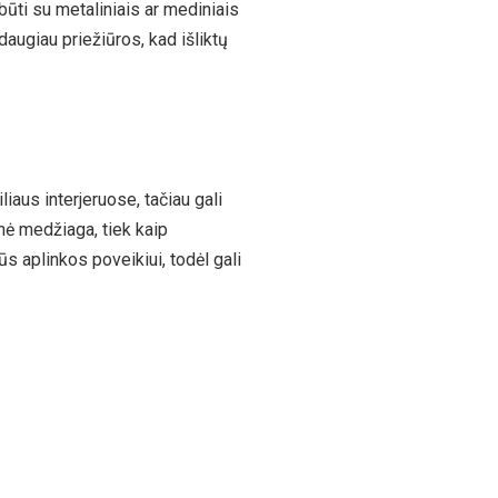
 būti su metaliniais ar mediniais
daugiau priežiūros, kad išliktų
liaus interjeruose, tačiau gali
inė medžiaga, tiek kaip
rūs aplinkos poveikiui, todėl gali