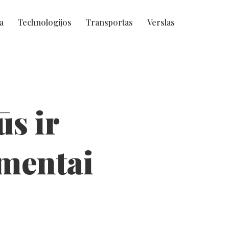
a
Technologijos
Transportas
Verslas
ūs ir
ementai