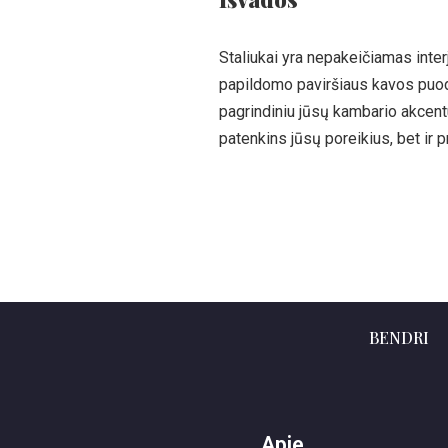
Staliukai yra nepakeičiamas inter
papildomo paviršiaus kavos puodel
pagrindiniu jūsų kambario akcentu.
patenkins jūsų poreikius, bet ir 
BENDRI
Apie