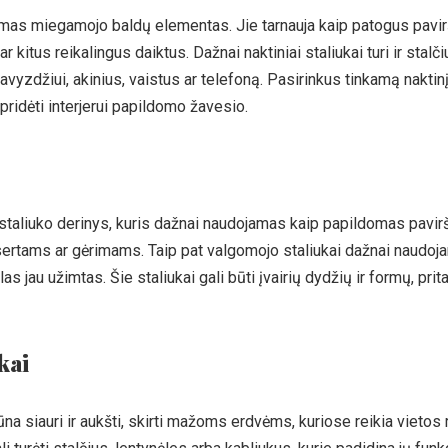
iamas miegamojo baldų elementas. Jie tarnauja kaip patogus pavirš
r kitus reikalingus daiktus. Dažnai naktiniai staliukai turi ir stalč
avyzdžiui, akinius, vaistus ar telefoną. Pasirinkus tinkamą naktinį 
ridėti interjerui papildomo žavesio.
r staliuko derinys, kuris dažnai naudojamas kaip papildomas pavir
sertams ar gėrimams. Taip pat valgomojo staliukai dažnai naudoja
as jau užimtas. Šie staliukai gali būti įvairių dydžių ir formų, pr
kai
na siauri ir aukšti, skirti mažoms erdvėms, kuriose reikia vietos