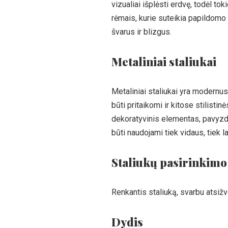
vizualiai išplėsti erdvę, todėl to
rėmais, kurie suteikia papildomo s
švarus ir blizgus.
Metaliniai staliukai
Metaliniai staliukai yra modernus 
būti pritaikomi ir kitose stilist
dekoratyvinis elementas, pavyzdžiu
būti naudojami tiek vidaus, tiek 
Staliukų pasirinkimo 
Renkantis staliuką, svarbu atsižve
Dydis