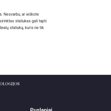
ės. Nesvarbu, ar ieškote
rinktas staliukas gali tapti
ealų staliuką, kuris ne tik
OLOGIJOS
Puslapiai