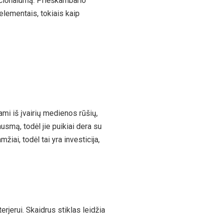
nkcionalumą. Prieškambario
 elementais, tokiais kaip
ami iš įvairių medienos rūšių,
usmą, todėl jie puikiai dera su
mžiai, todėl tai yra investicija,
erjerui. Skaidrus stiklas leidžia