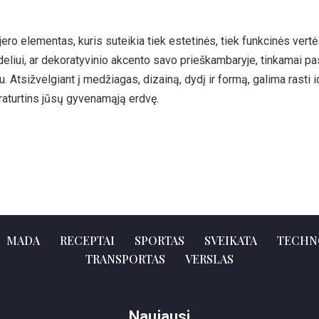
jero elementas, kuris suteikia tiek estetinės, tiek funkcinės vert
iui, ar dekoratyvinio akcento savo prieškambaryje, tinkamai pasi
 Atsižvelgiant į medžiagas, dizainą, dydį ir formą, galima rasti id
praturtins jūsų gyvenamąją erdvę.
MADA
RECEPTAI
SPORTAS
SVEIKATA
TECHN
TRANSPORTAS
VERSLAS
Naujausi