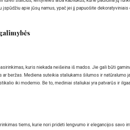
 turėti stalčius, lentynėles arba kabliukus, kurie padidina jų fu
ju įspūdžiu apie jūsų namus, ypač jei jį papuošite dekoratyviniais
 galimybės
 pasirinkimas, kuris niekada neišeina iš mados. Jie gali būti gamin
as ar beržas. Mediena suteikia staliukams šilumos ir natūralumo ja
ustikalio iki modernio. Be to, mediniai staliukai yra patvarūs ir ilgaa
sirinkimas tiems, kurie nori pridėti lengvumo ir elegancijos savo int