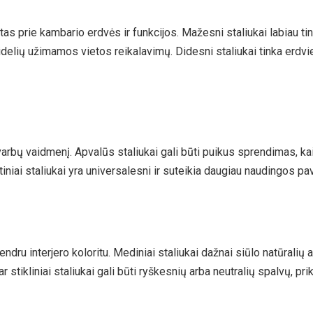
kytas prie kambario erdvės ir funkcijos. Mažesni staliukai labiau
idelių užimamos vietos reikalavimų. Didesni staliukai tinka erd
varbų vaidmenį. Apvalūs staliukai gali būti puikus sprendimas, kai
tiniai staliukai yra universalesni ir suteikia daugiau naudingos pa
endru interjero koloritu. Mediniai staliukai dažnai siūlo natūralių a
r stikliniai staliukai gali būti ryškesnių arba neutralių spalvų, pr