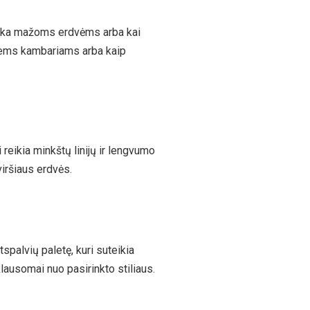
 tinka mažoms erdvėms arba kai
viems kambariams arba kaip
 reikia minkštų linijų ir lengvumo
viršiaus erdvės.
tspalvių paletę, kuri suteikia
iklausomai nuo pasirinkto stiliaus.