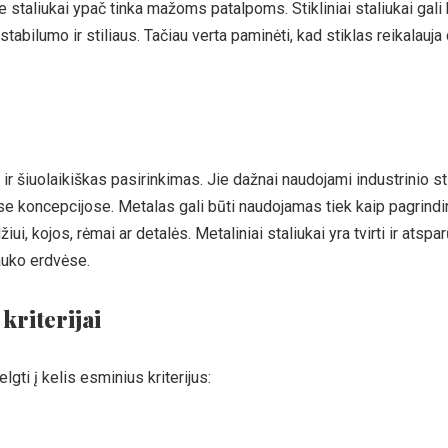
kie staliukai ypač tinka mažoms patalpoms. Stikliniai staliukai gali
tabilumo ir stiliaus. Tačiau verta paminėti, kad stiklas reikalauja 
ir šiuolaikiškas pasirinkimas. Jie dažnai naudojami industrinio sti
inėse koncepcijose. Metalas gali būti naudojamas tiek kaip pagrind
i, kojos, rėmai ar detalės. Metaliniai staliukai yra tvirti ir atspa
lauko erdvėse.
kriterijai
lgti į kelis esminius kriterijus: