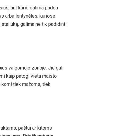
ius, ant kurio galima padėti
ius arba lentynėles, kuriose
staliuką, galima ne tik padidinti
šius valgomojo zonoje. Jie gali
mi kaip patogi vieta maisto
itaikomi tiek mažoms, tiek
 raktams, paštui ar kitoms