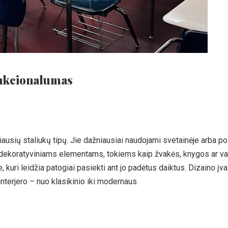
funkcionalumas
iausių staliukų tipų. Jie dažniausiai naudojami svetainėje arba poil
dekoratyviniams elementams, tokiems kaip žvakės, knygos ar va
, kuri leidžia patogiai pasiekti ant jo padėtus daiktus. Dizaino įvai
 interjero – nuo klasikinio iki modernaus.