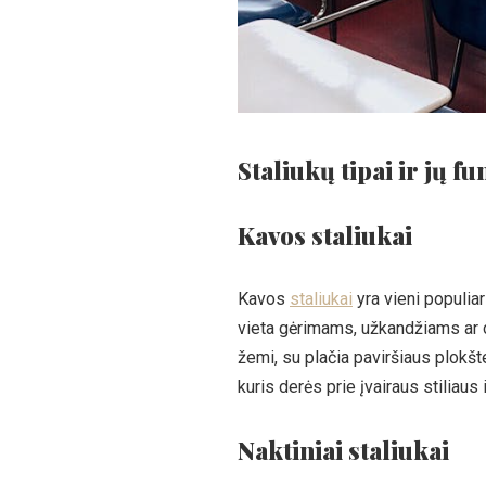
Staliukų tipai ir jų 
Kavos staliukai
Kavos
staliukai
yra vieni populiar
vieta gėrimams, užkandžiams ar 
žemi, su plačia paviršiaus plokšte
kuris derės prie įvairaus stiliaus
Naktiniai staliukai