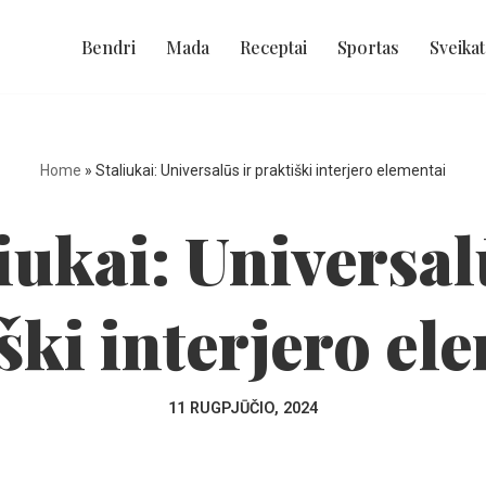
Bendri
Mada
Receptai
Sportas
Sveikat
Home
»
Staliukai: Universalūs ir praktiški interjero elementai
iukai: Universal
ški interjero el
11 RUGPJŪČIO, 2024