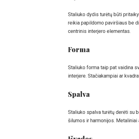
Staliuko dydis turėtų būti pritai
reikia papildomo paviršiaus be d
centrinis interjero elementas.
Forma
Staliuko forma taip pat vaidina s
interjere. Stačiakampiai ar kvadra
Spalva
Staliuko spalva turėtų derėti su b
šilumos ir harmonijos. Metaliniai a
Išvados