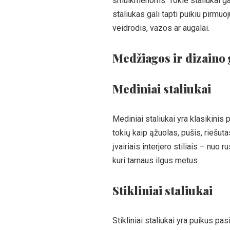
smulkmenoms. Tokie staliukai gali
staliukas gali tapti puikiu pirmuo
veidrodis, vazos ar augalai.
Medžiagos ir dizaino
Mediniai staliukai
Mediniai staliukai yra klasikinis
tokių kaip ąžuolas, pušis, riešut
įvairiais interjero stiliais – nuo r
kuri tarnaus ilgus metus.
Stikliniai staliukai
Stikliniai staliukai yra puikus pa