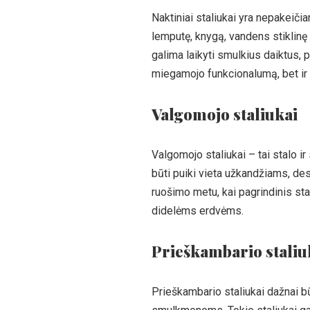
Naktiniai staliukai yra nepakeič
lemputę, knygą, vandens stiklinę a
galima laikyti smulkius daiktus, p
miegamojo funkcionalumą, bet ir p
Valgomojo staliukai
Valgomojo staliukai – tai stalo i
būti puiki vieta užkandžiams, de
ruošimo metu, kai pagrindinis stal
didelėms erdvėms.
Prieškambario staliu
Prieškambario staliukai dažnai bū