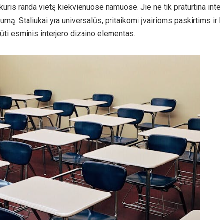
, kuris randa vietą kiekvienuose namuose. Jie ne tik praturtina inte
mą. Staliukai yra universalūs, pritaikomi įvairioms paskirtims ir
būti esminis interjero dizaino elementas.