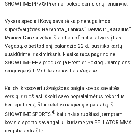
SHOWTIME PPV® Premier bokso čempionų renginyje.
Vyksta speciali Kovų savaitė kaip nenugalimos
superžvaigždės
Gervonta „Tankas“ Deivis
ir
„Karalius“
Ryanas Garcia
vėliau šiandien oficialiai atvyks į Las
Vegasą, o šeštadienį, balandžio 22 d., susitiks kartų
susidūrime ir akimirksniu klasika taps pagrindine
SHOWTIME PPV produkcija Premier Boxing Champions
renginyje iš T-Mobile arenos Las Vegase.
Kai dvi krosoverių žvaigždės baigia kovos savaitės
verslą ir ruošiasi iškelti savo nepralaimėtus rekordus
bei reputaciją, štai keletas naujienų ir pastabų iš
®
SHOWTIME SPORTS.
kai tinklas ruošiasi įtemptam
kovinio sporto savaitgaliui, kuriame yra BELLATOR MMA
dviguba antraštė.