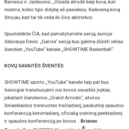
Barnesui ir Jacksonui. „Visada atrodė kaip kova, kuri
nulems, kokio tipo didybę aš pasieksiu. Kiekvieną kovą
žinojau, kad tai tik veda iki šios akimirkos.
Spustelėkite ČIA, kad pamatytumėte seriją, kurioje
dalyvauja Davis. „Garcia“ seriją bus galima žiūrėti vėliau
šiandien „YouTube“ kanale „SHOWTIME Basketball“.
KOVŲ SAVAITĖS ŠVENTĖS
SHOWTIME sporto „YouTube“ kanale taip pat bus
tiesiogiai transliuojami visi kovos savaitės įvykiai,
įskaitant šiandienos „Grand Arrivals“, atviros
žiniasklaidos treniruotes trečiadienį, paskutinę spaudos
konferenciją ketvirtadienį, oficialią svėrimą penktadienį
ir spaudos konferenciją po kovos. .
Brianas
®