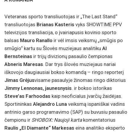
Veteranas sporto transliuotojas ir „The Last Stand“
transliuotojas
Brianas Kasteris
vyks SHOWTIME PPV
televizijos transliacija, o įvairiapusis kovinio sporto
balsas
Mauro Ranallo
ir vėl imsis veiksmų „smūgis po
smūgio“ kartu su Šlovės muziejaus analitiku
Al
Bernsteinas
ir trijų divizionų pasaulio čempionas
Abneris Maresas
. Dar trys šlovės muziejaus nariai
iškovojo daugiausiai bokso komandą – ringo reporterį
Jimas Grėjus
visame pasaulyje žinomas ringo diktorius
Jimmy Lennonas, jaunesnysis
. ir bokso istorikas
Steve’as Farhoodas
kaip neoficialus įvarčių žaidėjas.
Sportininkas
Alejandro Luna
veiksmą ispaniškai vadins
antrinio garso programavimo (SAP) su buvusiu pasaulio
čempionu ir
SHOBOX: Naujoji karta
komentatorius
Raulis „El Diamante“ Markesas
eina analitiko eksperto