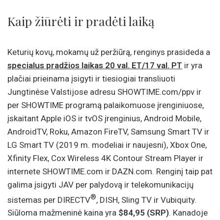
Kaip žiūrėti ir pradėti laiką
Keturių kovų, mokamų už peržiūrą, renginys prasideda a
specialus pradžios laikas 20 val. ET/17 val. PT
ir yra
plačiai prieinama įsigyti ir tiesiogiai transliuoti
Jungtinėse Valstijose adresu SHOWTIME.com/ppv ir
per SHOWTIME programą palaikomuose įrenginiuose,
įskaitant Apple iOS ir tvOS įrenginius, Android Mobile,
AndroidTV, Roku, Amazon FireTV, Samsung Smart TV ir
LG Smart TV (2019 m. modeliai ir naujesni), Xbox One,
Xfinity Flex, Cox Wireless 4K Contour Stream Player ir
internete SHOWTIME.com ir DAZN.com. Renginį taip pat
galima įsigyti JAV per palydovą ir telekomunikacijų
®
sistemas per DIRECTV
, DISH, Sling TV ir Vubiquity.
Siūloma mažmeninė kaina yra
$
84,95 (SRP)
. Kanadoje