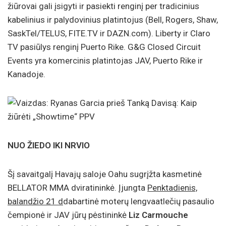
žiūrovai gali įsigyti ir pasiekti renginį per tradicinius
kabelinius ir palydovinius platintojus (Bell, Rogers, Shaw,
SaskTel/TELUS, FITE.TV ir DAZN.com). Liberty ir Claro
TV pasiūlys renginį Puerto Rike. G&G Closed Circuit
Events yra komercinis platintojas JAV, Puerto Rike ir
Kanadoje.
NUO ŽIEDO IKI NRVIO
Šį savaitgalį Havajų saloje Oahu sugrįžta kasmetinė
BELLATOR MMA dviratininkė. Įjungta
Penktadienis,
balandžio 21 d
dabartinė moterų lengvaatlečių pasaulio
čempionė ir JAV jūrų pėstininkė
Liz Carmouche