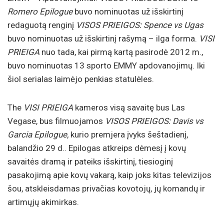
Romero Epilogue
buvo nominuotas už išskirtinį
redaguotą renginį
VISOS PRIEIGOS: Spence vs Ugas
buvo nominuotas už išskirtinį rašymą – ilga forma.
VISI
PRIEIGA
nuo tada, kai pirmą kartą pasirodė 2012 m.,
buvo nominuotas 13 sporto EMMY apdovanojimų. Iki
šiol serialas laimėjo penkias statulėles.
The
VISI PRIEIGA
kameros visą savaitę bus Las
Vegase, bus filmuojamos
VISOS PRIEIGOS: Davis vs
Garcia Epilogue,
kurio premjera įvyks šeštadienį,
balandžio 29 d.. Epilogas atkreips dėmesį į kovų
savaitės dramą ir pateiks išskirtinį, tiesioginį
pasakojimą apie kovų vakarą, kaip joks kitas televizijos
šou, atskleisdamas privačias kovotojų, jų komandų ir
artimųjų akimirkas.