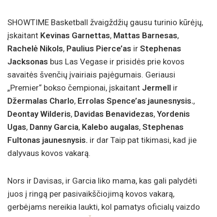
SHOWTIME Basketball žvaigždžių gausu turinio kūrėjų,
įskaitant
Kevinas Garnettas
,
Mattas Barnesas
,
Rachelė Nikols
,
Paulius Pierce’as
ir
Stephenas
Jacksonas
bus Las Vegase ir prisidės prie kovos
savaitės švenčių įvairiais pajėgumais. Geriausi
„Premier“ bokso čempionai, įskaitant
Jermell
ir
Džermalas Charlo
,
Errolas Spence’as jaunesnysis.
,
Deontay Wilderis
,
Davidas Benavidezas
,
Yordenis
Ugas
,
Danny Garcia
,
Kalebo augalas
,
Stephenas
Fultonas jaunesnysis.
ir dar
Taip pat tikimasi, kad jie
dalyvaus kovos vakarą.
Nors ir Davisas, ir Garcia liko mama, kas gali palydėti
juos į ringą per pasivaikščiojimą kovos vakarą,
gerbėjams nereikia laukti, kol pamatys oficialų vaizdo