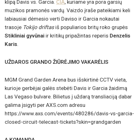
klipą Davis vs. Garcia.
ČIA
, kuriame yra pora garsių
muzikos pramonės vardų. Vaizdo įraše pateikiami keli
labiausiai dėmesio verti Daviso ir Garcia nokautai
trasoje
Tokijo driftas
iš populiarios britų roko grupės
Stikliniai gyvūnai
ir kritikų pripažintas reperis
Denzelis
Karis
.
UŽDAROS GRANDO ŽIŪRĖJIMO VAKARĖLIS
MGM Grand Garden Arena bus išskirtinė CCTV vieta,
kurioje gerbėjai galės stebėti Davis ir Garcia žaidimą
Las Vegaso bulvare. Bilietus į uždarą transliaciją dabar
galima įsigyti per AXS.com adresu
https://www.axs.com/events/480286/davis-vs-garcia-
closed-circuit-telecast-tickets?skin=grandgarden
A KOMANDA