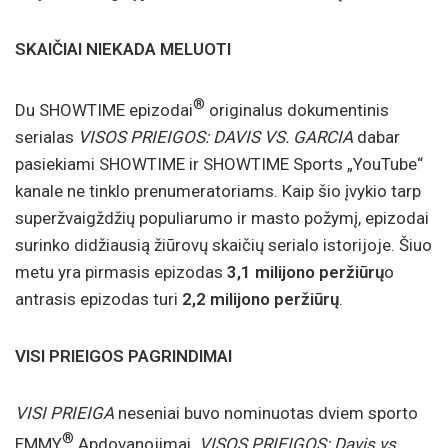
SKAIČIAI NIEKADA MELUOTI
®
Du SHOWTIME epizodai
originalus dokumentinis
serialas
VISOS PRIEIGOS: DAVIS VS. GARCIA
dabar
pasiekiami SHOWTIME ir SHOWTIME Sports „YouTube“
kanale ne tinklo prenumeratoriams. Kaip šio įvykio tarp
superžvaigždžių populiarumo ir masto požymį, epizodai
surinko didžiausią žiūrovų skaičių serialo istorijoje. Šiuo
metu yra pirmasis epizodas
3,1 milijono peržiūrų
o
antrasis epizodas turi
2,2 milijono peržiūrų
.
VISI PRIEIGOS PAGRINDIMAI
VISI PRIEIGA
neseniai buvo nominuotas dviem sporto
®
EMMY
Apdovanojimai.
VISOS PRIEIGOS: Davis vs