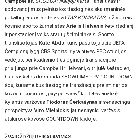
Campbellas
,
SHOBOX: Naujoji karta
analitikas ir
apdovanojimus pelniusios tiesioginės skaitmeninės
pokalbių laidos vedėjas
RYTAS KOMBATAS,
ir žinomas
kovinio sporto žurnalistas
Arielis Helvanis
ketvirtadienį
ir penktadienį veiks srautų šeimininkais. Sporto
transliuotojas
Kate Abdo
, kuris pasakoja apie UEFA
Čempionų lygą CBS Sports ir yra buvęs PBC studijos
vedėjas, penktadienio tiesioginėje transliacijoje
prisijungs prie Campbell ir Helwani, o trijulė šeštadienį
bus paskelbta komanda SHOWTIME PPV COUNTDOWN
šou, kuriame bus tiesioginė transliacija preliminarios
kovos ir būsimos „pay-per-view“ kortelės analizė.
Kylantis varžovas
Fiodoras Čerkašynas
ir sensacinga
perspektyva
Vito Mielnickis jaunesnysis.
varžysis
atskirose kovose COUNTDOWN laidoje.
ŽVAIGŽDŽIŲ REIKALAVIMAS