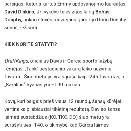
pareigas. Keturis kartus Emmy apdovanojimo laureatas
David Dinkins, Jr
. vykdys televizijos laidą
Bobas
Dunphy,
bokso šlovės muziejaus garsiojo Dono Dunphy
sūnus,
režisūra.
KIEK NORITE STATYTI?
DraftKings
, oficialus Davis ir Garcia sporto lažybų
rėmėjas, „Tank“ šeštadienio vakarą laiko nežymiu
favoritu. Šiuo metu jis yra sąraše kaip -245 favoritas, o
„Karalius“ Ryanas yra +190 mažiau.
Kovą, kuri baigsis prieš visus 12 raundų, šansų kūrėjai
vertina kaip labiausiai tikėtiną rezultatą. Daviso šansai
laimėti sustabdžius (KO, TKO, DQ) šiuo metu yra
surašyti ties -140, o tikimybė, kad Garcia laimės