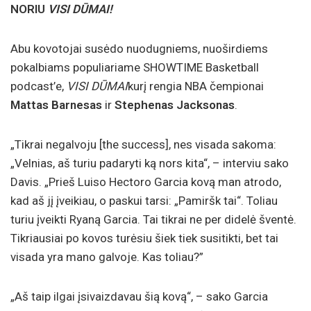
NORIU
VISI DŪMAI!
Abu kovotojai susėdo nuodugniems, nuoširdiems
pokalbiams populiariame SHOWTIME Basketball
podcast’e,
VISI DŪMAI
kurį rengia NBA čempionai
Mattas Barnesas
ir
Stephenas Jacksonas
.
„Tikrai negalvoju [the success], nes visada sakoma:
„Velnias, aš turiu padaryti ką nors kita“, – interviu sako
Davis. „Prieš Luiso Hectoro Garcia kovą man atrodo,
kad aš jį įveikiau, o paskui tarsi: „Pamiršk tai“. Toliau
turiu įveikti Ryaną Garcia. Tai tikrai ne per didelė šventė.
Tikriausiai po kovos turėsiu šiek tiek susitikti, bet tai
visada yra mano galvoje. Kas toliau?”
„Aš taip ilgai įsivaizdavau šią kovą“, – sako Garcia