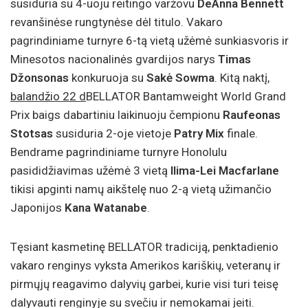
susiduria su 4-uoju reitingo varžovu
DeAnna Bennett
revanšinėse rungtynėse dėl titulo. Vakaro
pagrindiniame turnyre 6-tą vietą užėmė sunkiasvoris ir
Minesotos nacionalinės gvardijos narys
Timas
Džonsonas
konkuruoja su
Sakė Sowma
. Kitą naktį,
balandžio 22 d
BELLATOR Bantamweight World Grand
Prix baigs dabartiniu laikinuoju čempionu
Raufeonas
Stotsas
susiduria 2-oje vietoje
Patry Mix
finale.
Bendrame pagrindiniame turnyre Honolulu
pasididžiavimas užėmė 3 vietą
Ilima-Lei Macfarlane
tikisi apginti namų aikštelę nuo 2-ą vietą užimančio
Japonijos
Kana Watanabe
.
Tęsiant kasmetinę BELLATOR tradiciją, penktadienio
vakaro renginys vyksta Amerikos kariškių, veteranų ir
pirmųjų reagavimo dalyvių garbei, kurie visi turi teisę
dalyvauti renginyje su svečiu ir nemokamai įeiti.