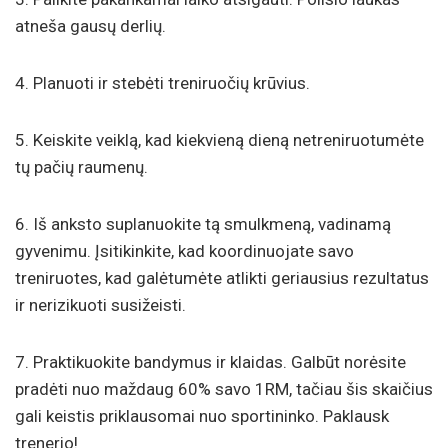
atneša gausų derlių.
4. Planuoti ir stebėti treniruočių krūvius.
5. Keiskite veiklą, kad kiekvieną dieną netreniruotumėte
tų pačių raumenų.
6. Iš anksto suplanuokite tą smulkmeną, vadinamą
gyvenimu. Įsitikinkite, kad koordinuojate savo
treniruotes, kad galėtumėte atlikti geriausius rezultatus
ir nerizikuoti susižeisti.
7. Praktikuokite bandymus ir klaidas. Galbūt norėsite
pradėti nuo maždaug 60% savo 1RM, tačiau šis skaičius
gali keistis priklausomai nuo sportininko. Paklausk
trenerio!