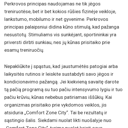
Perkrovos principas naudojamas ne tik jėgos
treniruotėse, bet ir bet kokios rūšies fizinėje veikloje,
lankstumo, mobilumo ir net gyvenime. Perkrovos
principas palaipsniui didina kūno stimulą, kad pažanga
nesustotų. Stimuliams vis sunkėjant, sportininkai yra
priversti dirbti sunkiau, nes jų kūnas prisitaiko prie
esamų treniruočių.
Nepakliūkite į spąstus, kad jaustumėtės patogiai arba
laikysitės rutinos ir leiskite sustabdyti savo jėgos ir
kondicionavimo pažangą. Jei kiekvieną savaitę darote
tą pačią programą su tuo pačiu intensyvumo lygiu ir tuo
pačiu krūviu, kūnas nebebus patiriamas iššūkių. Kai
organizmas prisitaiko prie vykdomos veiklos, jis
atsiduria „Comfort Zone City“. Tai be rezultatų ir
sąstingio šalis. Siekdami nuolat likti nuošalyje nuo