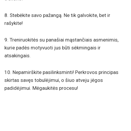
8. Stebėkite savo pažangą. Ne tik galvokite, bet ir
rašykite!
9. Treniruokitės su panašiai mąstančiais asmenimis,
kurie padės motyvuoti jus būti sėkmingais ir
atsakingais.
10. Nepamirškite pasilinksminti! Perkrovos principas
skirtas savęs tobulėjimui, o šiuo atveju jėgos
padidėjimui. Mėgaukitės procesu!