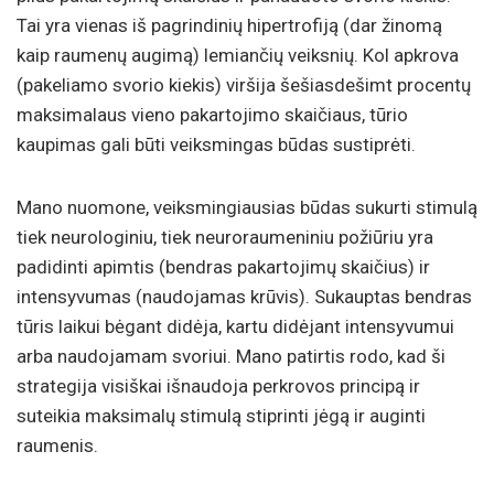
Tai yra vienas iš pagrindinių hipertrofiją (dar žinomą
kaip raumenų augimą) lemiančių veiksnių. Kol apkrova
(pakeliamo svorio kiekis) viršija šešiasdešimt procentų
maksimalaus vieno pakartojimo skaičiaus, tūrio
kaupimas gali būti veiksmingas būdas sustiprėti.
Mano nuomone, veiksmingiausias būdas sukurti stimulą
tiek neurologiniu, tiek neuroraumeniniu požiūriu yra
padidinti apimtis (bendras pakartojimų skaičius) ir
intensyvumas (naudojamas krūvis). Sukauptas bendras
tūris laikui bėgant didėja, kartu didėjant intensyvumui
arba naudojamam svoriui. Mano patirtis rodo, kad ši
strategija visiškai išnaudoja perkrovos principą ir
suteikia maksimalų stimulą stiprinti jėgą ir auginti
raumenis.