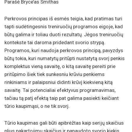
Parašė Bryce’as Smithas
Perkrovos principas iš esmės teigia, kad pratimas turi
tapti sudėtingesnis treniruočių programos eigoje, kad
būtų galima ir toliau duoti rezultatų. Jėgos treniruočių
kontekste tai daroma pridedant svorio strypą.
Programos, kuri naudoja perkrovos principą, pavyzdys
būtų tokia, kuri numatytų pritūpti nustatytą svorį penkis
komplektus vieną savaitę, o kitą savaitę pereiti prie
pritūpimo šiek tiek sunkesniu krūviu penkiems
rinkiniams ir palaipsniui didinti krūvį kiekvieną kitą
savaitę. Tai potencialiai efektyvus programavimas,
tačiau tą patį efektą taip pat galima pasiekti keičiant
tūrio kaupimąsi, o ne tik svorį.
Tūrio kaupimas gali būti apibrėžtas kaip serijų skaičius
plius pakartojimų skaičius ir panaudoto svorio kiekis.