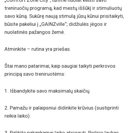
„Comfort Zone City“, turime nuolat keisti savo
treniruočių programą, kad mestų iššūkį ir stimuliuotų
savo kūną. Sukūrę naują stimulą jūsų kūnui prisitaikyti,
būsite pakeliui į „GAINZville“; didžiulės jėgos ir
nuolatinės pažangos žemė.
Atminkite – rutina yra priešas.
Štai mano patarimai, kaip saugiai taikyti perkrovos
principą savo treniruotėms:
1. Išbandykite savo maksimalų skaičių.
2. Pamažu ir palaipsniui didinkite krūvius (sustiprinti
reikia laiko).
3. Palikite pakankamai laiko atsigauti. Poilsio laukas