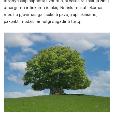
atrodyti kaip paprasta užduotis, ši veikla reikalauja žinių,
atsargumo ir tinkamų įrankių. Netinkamai atliekamas
medžio pjovimas gali sukelti pavojų aplinkiniams,
pakenkti medžiui ar netgi sugadinti turtą.