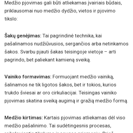
Medžio pjovimas gali būti atliekamas įvairiais būdais,
priklausomai nuo medžio dydžio, vietos ir pjovimo
tikslo:
Šakų genėjimas:
Tai pagrindinė technika, kai
pašalinamos nudžiūvusios, sergančios arba netinkamos
šakos. Svarbu pjauti šakas teisingoje vietoje – arti
pagrindo, bet paliekant kamieną sveiką.
Vainiko formavimas:
Formuojant medžio vainiką,
šalinamos ne tik ligotos šakos, bet ir tokios, kurios
trukdo šviesai ar oro cirkuliacijai. Teisingas vainiko
pjovimas skatina sveiką augimą ir gražią medžio formą.
Medžio kirtimas:
Kartais pjovimas atliekamas dėl viso
medžio pašalinimo. Tai sudėtingesnis procesas,