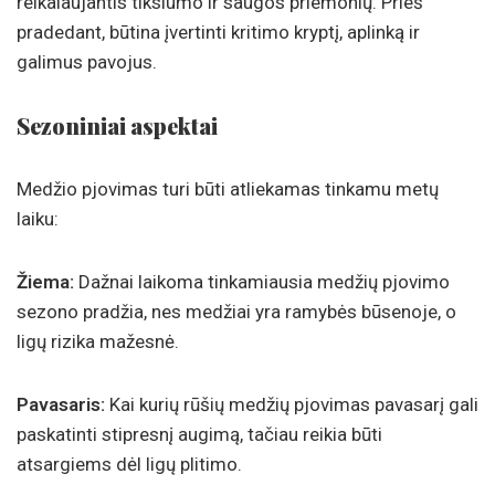
reikalaujantis tikslumo ir saugos priemonių. Prieš
pradedant, būtina įvertinti kritimo kryptį, aplinką ir
galimus pavojus.
Sezoniniai aspektai
Medžio pjovimas turi būti atliekamas tinkamu metų
laiku:
Žiema:
Dažnai laikoma tinkamiausia medžių pjovimo
sezono pradžia, nes medžiai yra ramybės būsenoje, o
ligų rizika mažesnė.
Pavasaris:
Kai kurių rūšių medžių pjovimas pavasarį gali
paskatinti stipresnį augimą, tačiau reikia būti
atsargiems dėl ligų plitimo.