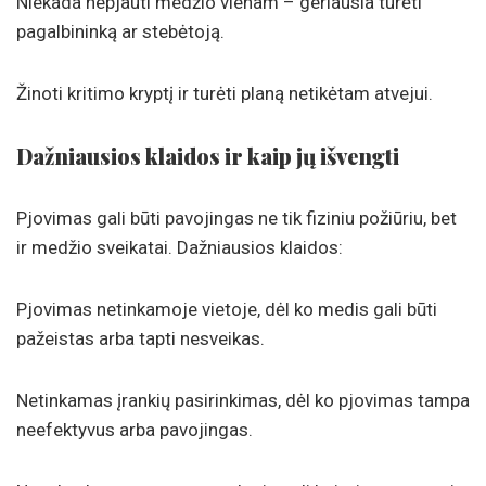
Niekada nepjauti medžio vienam – geriausia turėti
pagalbininką ar stebėtoją.
Žinoti kritimo kryptį ir turėti planą netikėtam atvejui.
Dažniausios klaidos ir kaip jų išvengti
Pjovimas gali būti pavojingas ne tik fiziniu požiūriu, bet
ir medžio sveikatai. Dažniausios klaidos:
Pjovimas netinkamoje vietoje, dėl ko medis gali būti
pažeistas arba tapti nesveikas.
Netinkamas įrankių pasirinkimas, dėl ko pjovimas tampa
neefektyvus arba pavojingas.