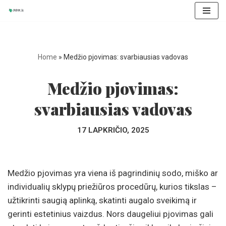
Skip
to
content
Home
»
Medžio pjovimas: svarbiausias vadovas
Medžio pjovimas:
svarbiausias vadovas
17 LAPKRIČIO, 2025
Medžio pjovimas yra viena iš pagrindinių sodo, miško ar
individualių sklypų priežiūros procedūrų, kurios tikslas –
užtikrinti saugią aplinką, skatinti augalo sveikimą ir
gerinti estetinius vaizdus. Nors daugeliui pjovimas gali