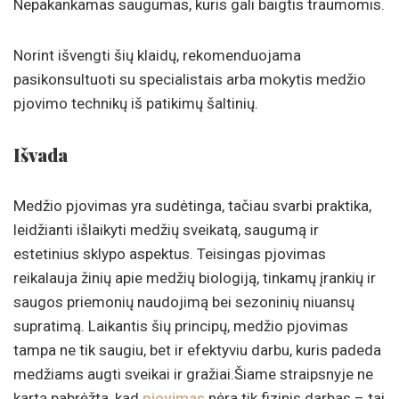
Nepakankamas saugumas, kuris gali baigtis traumomis.
Norint išvengti šių klaidų, rekomenduojama
pasikonsultuoti su specialistais arba mokytis medžio
pjovimo technikų iš patikimų šaltinių.
Išvada
Medžio pjovimas yra sudėtinga, tačiau svarbi praktika,
leidžianti išlaikyti medžių sveikatą, saugumą ir
estetinius sklypo aspektus. Teisingas pjovimas
reikalauja žinių apie medžių biologiją, tinkamų įrankių ir
saugos priemonių naudojimą bei sezoninių niuansų
supratimą. Laikantis šių principų, medžio pjovimas
tampa ne tik saugiu, bet ir efektyviu darbu, kuris padeda
medžiams augti sveikai ir gražiai.Šiame straipsnyje ne
kartą pabrėžta, kad
pjovimas
nėra tik fizinis darbas – tai