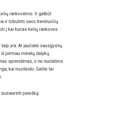
elių rankovėmis. Ir galbūt
ia ir tobulinti savo treniruočių
ti į kai kurias kelių rankoves.
taip yra. Ar jaučiate sausgyslių
 iš pirmiau minėtų dalykų
kinas sprendimas, o ne nuolatinis
, kai nusileido. Galite tai
o.
e susiaurinti paiešką: