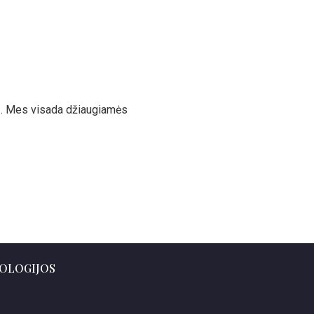
rių. Mes visada džiaugiamės
OLOGIJOS