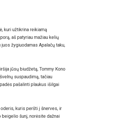
, kuri užtikrina reikiamą
o porą, aš patyriau mažiau kelių
jau juos žygiuodamas Apalačų taku,
 viršija jūsų biudžetą, Tommy Kono
 švelnų suspaudimą, tačiau
 padės pašalinti plaukus išilgai
deris, kuris peršti į šnerves, ir
 beigelio šunį, norėsite dažnai