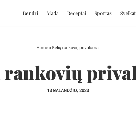
Bendri
Mada
Receptai
Sportas
Sveikat
Home
»
Kelių rankovių privalumai
ų rankovių priva
13 BALANDŽIO, 2023