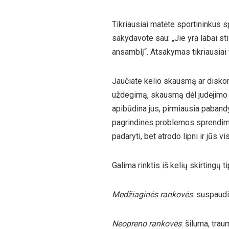
Tikriausiai matėte sportininkus 
sakydavote sau: „Jie yra labai stil
ansamblį“. Atsakymas tikriausiai y
Jaučiate kelio skausmą ar diskomf
uždegimą, skausmą dėl judėjimo p
apibūdina jus, pirmiausia pabandy
pagrindinės problemos sprendimas
padaryti, bet atrodo lipni ir jūs 
Galima rinktis iš kelių skirtingų t
Medžiaginės rankovės
: suspaudi
Neopreno rankovės
: šiluma, tra