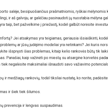
sporto salėje, besipuošiančius prašmatniomis, ryškiai mėlynomis k
ingi, ir aš galvoju, ar galėčiau pasinaudoti jų nuostabia mėlyna gal
ra taip, bet pažvelkime į priežastį, kodėl galbūt norėsite investuo
ortą? Jei atsakymas yra teigiamas, geriausia išsiaiškinti, kodėl 
roblemų ar jūsų judėjimo modeliai yra netinkami? Jei kuris nors
kite išspręsti šias problemas, kitaip kelio rankovės būtų tik lai
. Panašiai, kaip važinėti po miestą su atsargine korvetės padanga
vis tiek negalėsite maksimaliai išnaudoti savo važiavimo potencial
ipų ir medžiagų rankovių, todėl tiksliai nustatę, ko norite, padėsit
mas ir šiek tiek šilumos.
umų prevencija ir lengvas suspaudimas.