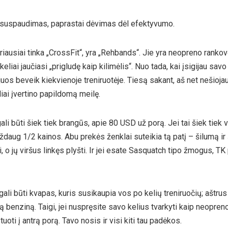
 suspaudimas, paprastai dėvimas dėl efektyvumo.
ausiai tinka „CrossFit“, yra „Rehbands“. Jie yra neopreno rankovė
eliai jaučiasi „prigludę kaip kilimėlis“. Nuo tada, kai įsigijau sav
juos beveik kiekvienoje treniruotėje. Tiesą sakant, aš net nešio
iai įvertino papildomą meilę.
li būti šiek tiek brangūs, apie 80 USD už porą. Jei tai šiek tiek
aug 1/2 kainos. Abu prekės ženklai suteikia tą patį – šilumą ir
ti, o jų viršus linkęs plyšti. Ir jei esate Sasquatch tipo žmogus, TK
i būti kvapas, kuris susikaupia vos po kelių treniruočių; aštrus o
 benziną. Taigi, jei nuspręsite savo kelius tvarkyti kaip neopreno
uoti į antrą porą. Tavo nosis ir visi kiti tau padėkos.