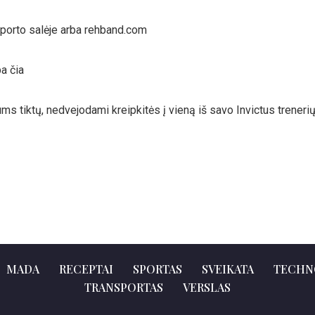
sporto salėje arba rehband.com
a čia
jums tiktų, nedvejodami kreipkitės į vieną iš savo Invictus trene
MADA
RECEPTAI
SPORTAS
SVEIKATA
TECHN
TRANSPORTAS
VERSLAS