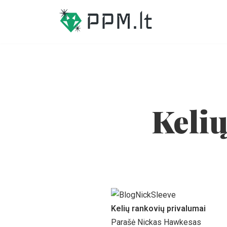
Skip
to
content
Keli
Kelių rankovių privalumai
Parašė Nickas Hawkesas