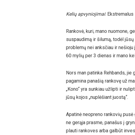
Kelių apvyniojimai
: Ekstremalus
Rankovė, kuri, mano nuomone, geri
suspaudimą ir šilumą, todėl jūsų k
problemų nei anksčiau ir nešioju 
60 mylių per 3 dienas ir mano kel
Nors man patinka Rehbands, jie ga
pagamina panašią rankovę už mažd
„Kono“ yra sunkiau užlipti ir nulip
jūsų kojos „nuplėšiant juostą“.
Apatinė neopreno rankovių pusė gal
ne gerąja prasme, panašus į gryną
plauti rankoves arba galbūt invest