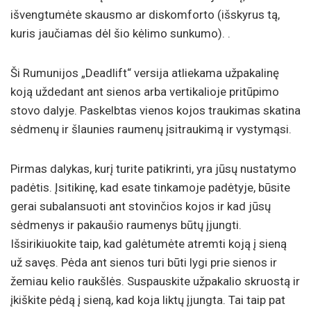
išvengtumėte skausmo ar diskomforto (išskyrus tą,
kuris jaučiamas dėl šio kėlimo sunkumo). .
Ši Rumunijos „Deadlift“ versija atliekama užpakalinę
koją uždedant ant sienos arba vertikalioje pritūpimo
stovo dalyje. Paskelbtas vienos kojos traukimas skatina
sėdmenų ir šlaunies raumenų įsitraukimą ir vystymąsi.
Pirmas dalykas, kurį turite patikrinti, yra jūsų nustatymo
padėtis. Įsitikinę, kad esate tinkamoje padėtyje, būsite
gerai subalansuoti ant stovinčios kojos ir kad jūsų
sėdmenys ir pakaušio raumenys būtų įjungti.
Išsirikiuokite taip, kad galėtumėte atremti koją į sieną
už savęs. Pėda ant sienos turi būti lygi prie sienos ir
žemiau kelio raukšlės. Suspauskite užpakalio skruostą ir
įkiškite pėdą į sieną, kad koja liktų įjungta. Tai taip pat