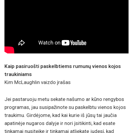
Kaip pasiruošti paskelbtiems rumunų vienos kojos
traukiniams
Kim McLaughlin vaizdo įrašas
Jei pastaruoju metu sekate našumo ar kūno rengybos
programas, jau susipažinote su paskelbtu vienos kojos
traukimu. Girdėjome, kad kai kurie iš jūsų tai jaučia
apatinėje nugaros dalyje ir nori įsitikinti, kad esate
tinkamai nusiteikę ir tinkamai atliekate judesį, kad