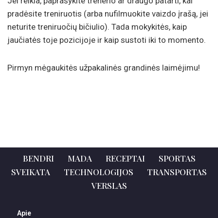
Jei reikia, paprašykite trenerio ar draugo patarti, kai
pradėsite treniruotis (arba nufilmuokite vaizdo įrašą, jei
neturite treniruočių bičiulio). Tada mokykitės, kaip
jaučiatės toje pozicijoje ir kaip sustoti iki to momento.
Pirmyn mėgaukitės užpakalinės grandinės laimėjimu!
BENDRI
MADA
RECEPTAI
SPORTAS
SVEIKATA
TECHNOLOGIJOS
TRANSPORTAS
VERSLAS
Apie