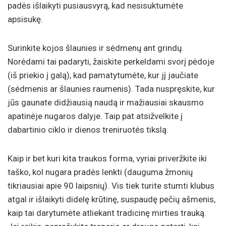
padės išlaikyti pusiausvyrą, kad nesisuktumėte
apsisukę.
Surinkite kojos šlaunies ir sėdmenų ant grindų.
Norėdami tai padaryti, žaiskite perkeldami svorį pėdoje
(iš priekio į galą), kad pamatytumėte, kur jį jaučiate
(sėdmenis ar šlaunies raumenis). Tada nuspręskite, kur
jūs gaunate didžiausią naudą ir mažiausiai skausmo
apatinėje nugaros dalyje. Taip pat atsižvelkite į
dabartinio ciklo ir dienos treniruotės tikslą.
Kaip ir bet kuri kita traukos forma, vyriai priveržkite iki
taško, kol nugara pradės lenkti (dauguma žmonių
tikriausiai apie 90 laipsnių). Vis tiek turite stumti klubus
atgal ir išlaikyti didelę krūtinę, suspaudę pečių ašmenis,
kaip tai darytumėte atliekant tradicinę mirties trauką.