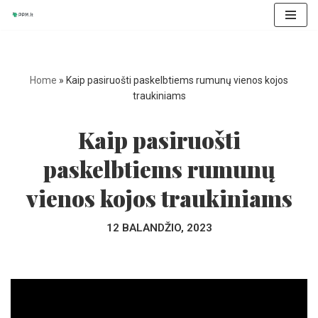
Skip
to
content
Home
»
Kaip pasiruošti paskelbtiems rumunų vienos kojos
traukiniams
Kaip pasiruošti
paskelbtiems rumunų
vienos kojos traukiniams
12 BALANDŽIO, 2023