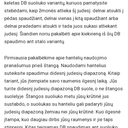
keletas DB suoliuko variantų, kuriuos pamatysite
stebėdami, kaip žmonės atlieka šį judesį: delnai atsukti į
pėdas spaudžiant, delnai vienas į kitą spaudžiant arba
delnai pradedami atsukti ir tada juos sukasi atliekant
judesį. Šiandien noriu pakalbėti apie kiekvieną iš šių DB
spaudimo ant stalo variantų.
Pirmiausia pakalbėkime apie hantelių naudojimo
pranašumus prieš štangą. Naudodami hantelius
suteiksite spaudimui didesnį judesių diapazoną. Kitaip
tariant, jūs įtempiate savo raumenis ilgesnį laiką. Jūs
turite didesnį judesių diapazoną DB suole, o ne štangos
suolelyje. Štangos suoliuko metu jūsų krūtinė jus
sustabdo, o suoliukas su hanteliu gali padaryti jūsų
judesių diapazoną žemiau nei jūsų krūtinė. Kuo ilgesnė
įtampa; kuo daugiau dirbs jūsų raumenys ir jie taps
stipresni. Kitas teigiamas DB spaudimas ant suoliuko