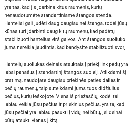
yra tas, kad jis įdarbina kitus raumenis, kurių
nenaudotumėte standartiniame štangos stende.
Hanteliai gali judėti daug daugiau nei štanga, todėl jūsų
kūnas turi įdarbinti daug kitų raumenų, kad padėtų
stabilizuoti hantelius virš galvos. Ant štangos suoliuko
jums nereikia jaudintis, kad bandysite stabilizuoti svorį.
Hantelių suoliukas delnais atsuktais į priekį link pėdų yra
labai panašus į standartinį štangos suolelį. Atlikdami šį
pratimą, naudojate daugiau priekinės peties dalies ir
pečių raumenų, taip suteikdami jums tuos didžiulius
pečius, kurių ieškojote. Viena iš priežasčių, kodėl tai
labiau veikia jūsų pečius ir priekinius pečius, yra ta, kad
jūsų pečiai yra labiau pasukti į vidų, nei būtų, jei delnai
būtų atsukti vienas į kitą.