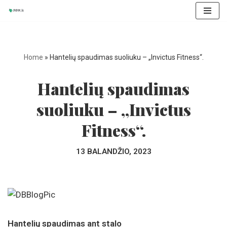
Skip
to
content
Home
»
Hantelių spaudimas suoliuku – „Invictus Fitness“.
Hantelių spaudimas
suoliuku – „Invictus
Fitness“.
13 BALANDŽIO, 2023
Hantelių spaudimas ant stalo