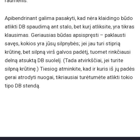
raumenis.
Apibendrinant galima pasakyti, kad nėra klaidingo būdo
atlikti DB spaudimą ant stalo, bet kurį atliksite, yra tikras
klausimas. Geriausias būdas apsispręsti – paklausti
savęs, kokios yra jūsų silpnybės; jei jau turi stiprią
krūtinę, bet silpną virš galvos padėtį, tuomet rinkčiausi
delną atsuktą DB suolelį. (Tada atvirkščiai, jei turite
silpną krūtinę.) Tiesiog atminkite, kad ir kuris iš jų padės
gerai atrodyti nuogai, tikriausiai turėtumėte atlikti tokio
tipo DB stendą.