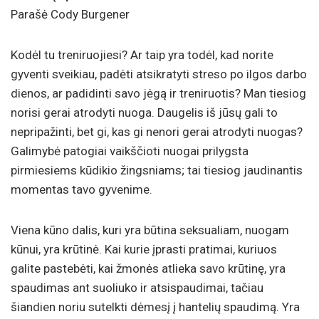
Parašė Cody Burgener
Kodėl tu treniruojiesi? Ar taip yra todėl, kad norite
gyventi sveikiau, padėti atsikratyti streso po ilgos darbo
dienos, ar padidinti savo jėgą ir treniruotis? Man tiesiog
norisi gerai atrodyti nuoga. Daugelis iš jūsų gali to
nepripažinti, bet gi, kas gi nenori gerai atrodyti nuogas?
Galimybė patogiai vaikščioti nuogai prilygsta
pirmiesiems kūdikio žingsniams; tai tiesiog jaudinantis
momentas tavo gyvenime.
Viena kūno dalis, kuri yra būtina seksualiam, nuogam
kūnui, yra krūtinė. Kai kurie įprasti pratimai, kuriuos
galite pastebėti, kai žmonės atlieka savo krūtinę, yra
spaudimas ant suoliuko ir atsispaudimai, tačiau
šiandien noriu sutelkti dėmesį į hantelių spaudimą. Yra