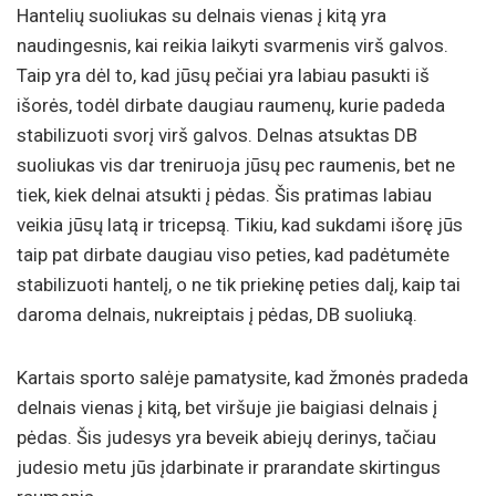
Hantelių suoliukas su delnais vienas į kitą yra
naudingesnis, kai reikia laikyti svarmenis virš galvos.
Taip yra dėl to, kad jūsų pečiai yra labiau pasukti iš
išorės, todėl dirbate daugiau raumenų, kurie padeda
stabilizuoti svorį virš galvos. Delnas atsuktas DB
suoliukas vis dar treniruoja jūsų pec raumenis, bet ne
tiek, kiek delnai atsukti į pėdas. Šis pratimas labiau
veikia jūsų latą ir tricepsą. Tikiu, kad sukdami išorę jūs
taip pat dirbate daugiau viso peties, kad padėtumėte
stabilizuoti hantelį, o ne tik priekinę peties dalį, kaip tai
daroma delnais, nukreiptais į pėdas, DB suoliuką.
Kartais sporto salėje pamatysite, kad žmonės pradeda
delnais vienas į kitą, bet viršuje jie baigiasi delnais į
pėdas. Šis judesys yra beveik abiejų derinys, tačiau
judesio metu jūs įdarbinate ir prarandate skirtingus