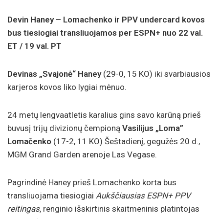
Devin Haney – Lomachenko ir PPV undercard kovos
bus tiesiogiai transliuojamos per ESPN+ nuo 22 val.
ET / 19 val. PT
Devinas „Svajonė“ Haney
(29-0, 15 KO) iki svarbiausios
karjeros kovos liko lygiai mėnuo.
24 metų lengvaatletis karalius gins savo karūną prieš
buvusį trijų divizionų čempioną
Vasilijus „Loma”
Lomačenko
(17-2, 11 KO) Šeštadienį, gegužės 20 d.,
MGM Grand Garden arenoje Las Vegase.
Pagrindinė Haney prieš Lomachenko korta bus
transliuojama tiesiogiai
Aukščiausias ESPN+ PPV
reitingas
, renginio išskirtinis skaitmeninis platintojas