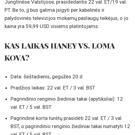
Jungtinėse Valstijose, prasidedantis 22 val. ET/19 val.
PT. Be to, jį bus galima įsigyti per kabelinės ir
palydovinės televizijos mokamų paslaugų teikėjus, o jo
kaina yra 59,99 USD visiems platintojams.
KAS LAIKAS HANEY VS. LOMA
KOVA?
Data: šeštadienis, gegužės 20 d
Pradžios laikas: 22 val. ET / 3 val. BST
Pagrindinio renginio žiediniai takai (apytiksliai): 12
val. ET / 5 val. BST
Pagrindinė korta turėtų prasidėti 22 val. ET / 3 val.
BST, o pagrindinio renginio žiediniai takai numatyti 12
val. ET / 5 val. BST.