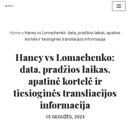
Skip
to
content
Home
»
Haney vs Lomachenko: data, pradžios laikas, apatinė
kortelė ir tiesioginės transliacijos informacija
Haney vs Lomachenko:
data, pradžios laikas,
apatinė kortelė ir
tiesioginės transliacijos
informacija
15 GEGUŽĖS, 2023