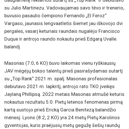
daugiametę reklamos sutartį su „Top Rank“ ir debiutavo
su Julio Martinezu. Vadovaujamas savo tėvo ir trenerio,
buvusio pasaulio čempiono Fernando „El Feroz“
Vargaso, jaunasis lengvaatletis šiemet jau iškovojo dvi
pergales, vasarį keturiais raundais nugalėjo Francisco
Duque ir antrojo raundo nokautu prieš Edgarą Uvalle.
balandį.
Masonas (7:0, 6 KO) buvo laikomas vienu ryškiausių
JAV mėgėjų bokso talentų prieš pasirašydamas sutartį
su „Top Rank“ 2021 m. spalį. Masonas profesionalas
debiutavo 2021 m. lapkritį, antrojo rato TKO įveikęs
Jaylaną Phillipsą. 2022 metais Masonas atmušė keturis
nokautus rezultatu 5:0. Pietų letenos fenomenas pirmą
kartą sustojo prieš Ericką Garcia Benitezą balandžio
mėnesį. Lyons (8:2, 2 KO) yra 24 metų Pietų Karolinos
gyventojas, kuris praėjusių metų gegužę šešių raundų