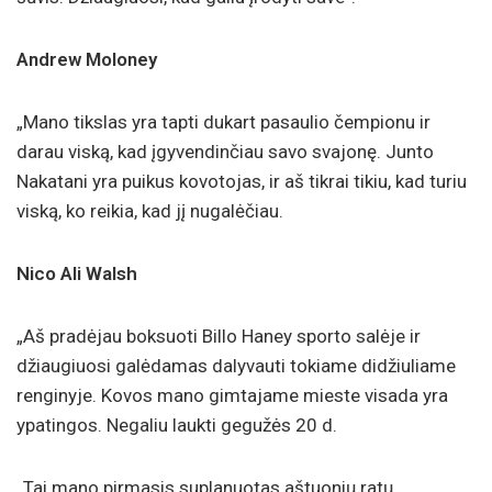
Andrew Moloney
„Mano tikslas yra tapti dukart pasaulio čempionu ir
darau viską, kad įgyvendinčiau savo svajonę. Junto
Nakatani yra puikus kovotojas, ir aš tikrai tikiu, kad turiu
viską, ko reikia, kad jį nugalėčiau.
Nico Ali Walsh
„Aš pradėjau boksuoti Billo Haney sporto salėje ir
džiaugiuosi galėdamas dalyvauti tokiame didžiuliame
renginyje. Kovos mano gimtajame mieste visada yra
ypatingos. Negaliu laukti gegužės 20 d.
„Tai mano pirmasis suplanuotas aštuonių ratų