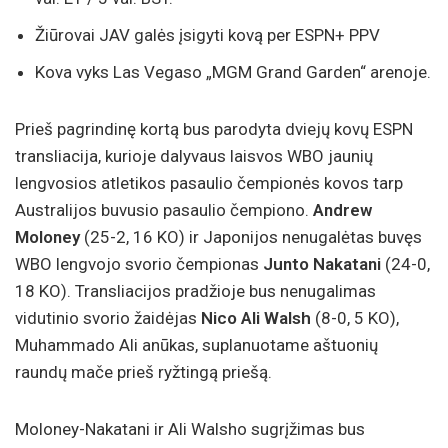
Žiūrovai JAV galės įsigyti kovą per ESPN+ PPV
Kova vyks Las Vegaso „MGM Grand Garden“ arenoje.
Prieš pagrindinę kortą bus parodyta dviejų kovų ESPN
transliacija, kurioje dalyvaus laisvos WBO jaunių
lengvosios atletikos pasaulio čempionės kovos tarp
Australijos buvusio pasaulio čempiono.
Andrew
Moloney
(25-2, 16 KO) ir Japonijos nenugalėtas buvęs
WBO lengvojo svorio čempionas
Junto Nakatani
(24-0,
18 KO). Transliacijos pradžioje bus nenugalimas
vidutinio svorio žaidėjas
Nico Ali Walsh
(8-0, 5 KO),
Muhammado Ali anūkas, suplanuotame aštuonių
raundų mače prieš ryžtingą priešą.
Moloney-Nakatani ir Ali Walsho sugrįžimas bus