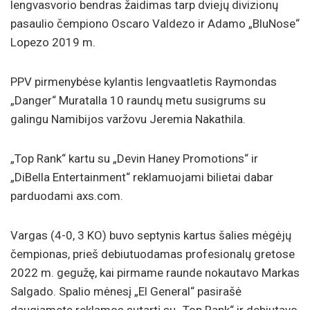
lengvasvorio bendras žaidimas tarp dviejų divizionų
pasaulio čempiono Oscaro Valdezo ir Adamo „BluNose“
Lopezo 2019 m.
PPV pirmenybėse kylantis lengvaatletis Raymondas
„Danger“ Muratalla 10 raundų metu susigrums su
galingu Namibijos varžovu Jeremia Nakathila.
„Top Rank“ kartu su „Devin Haney Promotions“ ir
„DiBella Entertainment“ reklamuojami bilietai dabar
parduodami axs.com.
Vargas (4-0, 3 KO) buvo septynis kartus šalies mėgėjų
čempionas, prieš debiutuodamas profesionalų gretose
2022 m. gegužę, kai pirmame raunde nokautavo Markas
Salgado. Spalio mėnesį „El General“ pasirašė