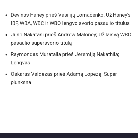
Devinas Haney prieš Vasilijų Lomačenko; Už Haney’s
IBF, WBA, WBC ir WBO lengvo svorio pasaulio titulus
Juno Nakatani prieš Andrew Maloney; Už laisvą WBO
pasaulio supersvorio titulą
Raymondas Muratalla prieš Jeremiją Nakathilą;
Lengvas
Oskaras Valdezas prieš Adamą Lopezą; Super
plunksna