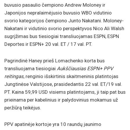
buvusio pasaulio čempiono Andrew Moloney ir
Japonijos nepralaimėjusio buvusio WBO vidutinio
svorio kategorijos čempiono Junto Nakatani. Moloney-
Nakatani ir vidutinio svorio perspektyvos Nico Ali Walsh
sugrįžimas bus tiesiogiai transliuojamas ESPN, ESPN
Deportes ir ESPN+ 20 val. ET / 17 val. PT.
Pagrindinė Haney prieš Lomachenko korta bus
transliuojama tiesiogiai
Aukščiausias ESPN+ PPV
reitingas
, renginio išskirtinis skaitmeninis platintojas
Jungtinėse Valstijose, prasidedantis 22 val. ET/19 val.
PT. Kaina 59,99 USD visiems platintojams, ji taip pat bus
prieinama per kabelinius ir palydovinius mokamus už
peržiūrą teikėjus.
PPV apatinėje kortoje yra 10 raundų jaunimo