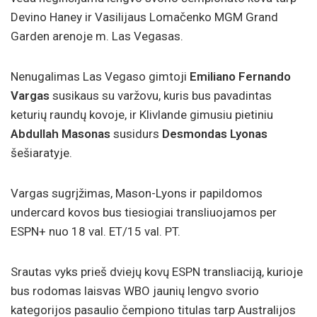
Devino Haney ir Vasilijaus Lomačenko MGM Grand
Garden arenoje m. Las Vegasas.
Nenugalimas Las Vegaso gimtoji
Emiliano Fernando
Vargas
susikaus su varžovu, kuris bus pavadintas
keturių raundų kovoje, ir Klivlande gimusiu pietiniu
Abdullah
Masonas
susidurs
Desmondas Lyonas
šešiaratyje.
Vargas sugrįžimas, Mason-Lyons ir papildomos
undercard kovos bus tiesiogiai transliuojamos per
ESPN+ nuo 18 val. ET/15 val. PT.
Srautas vyks prieš dviejų kovų ESPN transliaciją, kurioje
bus rodomas laisvas WBO jaunių lengvo svorio
kategorijos pasaulio čempiono titulas tarp Australijos