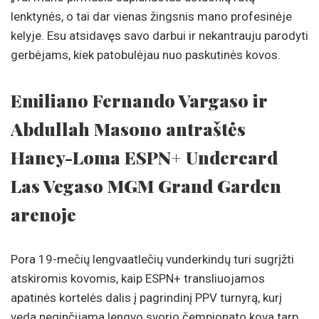
lenktynės, o tai dar vienas žingsnis mano profesinėje
kelyje. Esu atsidavęs savo darbui ir nekantrauju parodyti
gerbėjams, kiek patobulėjau nuo paskutinės kovos.
Emiliano Fernando Vargaso ir
Abdullah Masono antraštės
Haney-Loma ESPN+ Undercard
Las Vegaso MGM Grand Garden
arenoje
Pora 19-mečių lengvaatlečių vunderkindų turi sugrįžti
atskiromis kovomis, kaip ESPN+ transliuojamos
apatinės kortelės dalis į pagrindinį PPV turnyrą, kurį
veda neginčijama lengvo svorio čempionato kova tarp