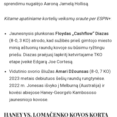
sprendimu nugalėjo Aaroną Jamelą Hollisą.
Kitame apatiniame kortelių veiksmų sraute per ESPN+
:
Jaunesnysis plunksnas
Floydas „Cashflow“ Diazas
(8-0, 3 KO) atrodo, kad sužibės prieš gimtojo miesto
minią aštuonių raundų kovoje su būsimu ryžtingu
priešu. Diazas praėjusį lapkritį ketvirtajame TKO
etape įveikė Edgarą Joe Cortesą.
Vidutinio svorio šliužas
Amari Džounsas
(8-0, 7 KO)
2023 metais debiutuos šešių raundų rungtynėse.
2022 m. Jonesas išvyko į Melburną (Australija) ir
kovėsi abiejose Haney-George’o Kambososo
jaunesniojo kovose.
HANEY VS. LOMAČENKO KOVOS KORTA