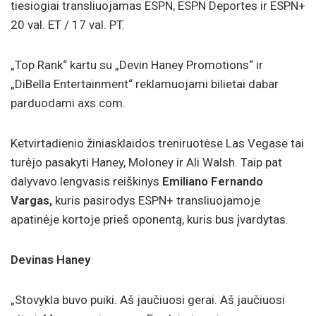
tiesiogiai transliuojamas ESPN, ESPN Deportes ir ESPN+
20 val. ET / 17 val. PT.
„Top Rank“ kartu su „Devin Haney Promotions“ ir
„DiBella Entertainment“ reklamuojami bilietai dabar
parduodami axs.com.
Ketvirtadienio žiniasklaidos treniruotėse Las Vegase tai
turėjo pasakyti Haney, Moloney ir Ali Walsh. Taip pat
dalyvavo lengvasis reiškinys
Emiliano Fernando
Vargas,
kuris pasirodys ESPN+ transliuojamoje
apatinėje kortoje prieš oponentą, kuris bus įvardytas.
Devinas Haney
„Stovykla buvo puiki. Aš jaučiuosi gerai. Aš jaučiuosi