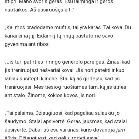
stipri. Mano svoris geras. Esu laiminga ir geros
nuotaikos. Aš pasiruošęs eiti.”
„Kai mes pradedame muštis, tai yra karas. Tai kova. Du
kariai eina į jį. Eidami į tą ringą pastatome savo
gyvenimą ant ribos.
„Jis turi patirties ir ringo generolo pareigas. Žinau, kad
jis treniruojasi nešvariai kovai. Jis nori patekti ir kuo
labiau susitepti klinche. Štai ką aš girdėjau, kad jis
treniruojasi. Mes tiesiog ruošiamės tam, ką jis atneš
ant stalo. Žinome, kokios kovos jis nori.
„Tai palaima. Džiaugiuosi, kad pagaliau sulaukiu jo
šaudymo. Stalai apsivertė. Geras jausmas, kad stalai
apsivertė. Dabar aš esu vaikinas, kuris dovanoja
jam
šūvis. Džiaugiuosi, kad galiu įrodyti save“.