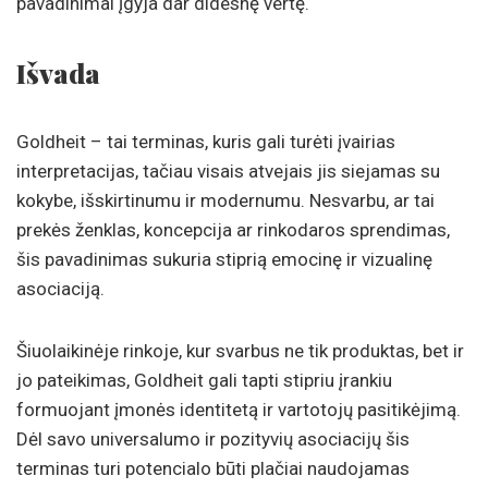
pavadinimai įgyja dar didesnę vertę.
Išvada
Goldheit – tai terminas, kuris gali turėti įvairias
interpretacijas, tačiau visais atvejais jis siejamas su
kokybe, išskirtinumu ir modernumu. Nesvarbu, ar tai
prekės ženklas, koncepcija ar rinkodaros sprendimas,
šis pavadinimas sukuria stiprią emocinę ir vizualinę
asociaciją.
Šiuolaikinėje rinkoje, kur svarbus ne tik produktas, bet ir
jo pateikimas, Goldheit gali tapti stipriu įrankiu
formuojant įmonės identitetą ir vartotojų pasitikėjimą.
Dėl savo universalumo ir pozityvių asociacijų šis
terminas turi potencialo būti plačiai naudojamas