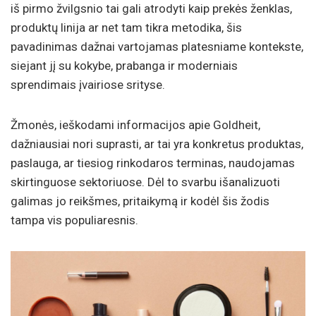
iš pirmo žvilgsnio tai gali atrodyti kaip prekės ženklas,
produktų linija ar net tam tikra metodika, šis
pavadinimas dažnai vartojamas platesniame kontekste,
siejant jį su kokybe, prabanga ir moderniais
sprendimais įvairiose srityse.
Žmonės, ieškodami informacijos apie Goldheit,
dažniausiai nori suprasti, ar tai yra konkretus produktas,
paslauga, ar tiesiog rinkodaros terminas, naudojamas
skirtinguose sektoriuose. Dėl to svarbu išanalizuoti
galimas jo reikšmes, pritaikymą ir kodėl šis žodis
tampa vis populiaresnis.