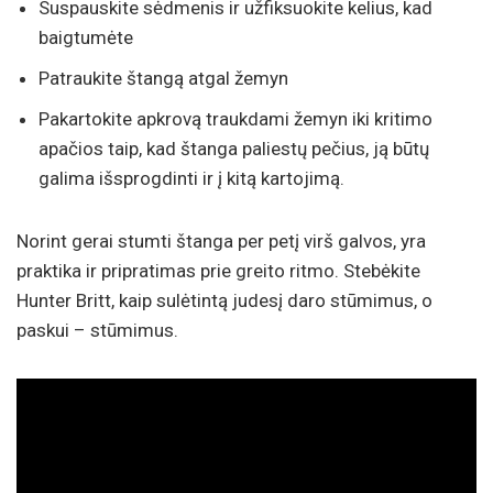
Suspauskite sėdmenis ir užfiksuokite kelius, kad
baigtumėte
Patraukite štangą atgal žemyn
Pakartokite apkrovą traukdami žemyn iki kritimo
apačios taip, kad štanga paliestų pečius, ją būtų
galima išsprogdinti ir į kitą kartojimą.
Norint gerai stumti štanga per petį virš galvos, yra
praktika ir pripratimas prie greito ritmo. Stebėkite
Hunter Britt, kaip sulėtintą judesį daro stūmimus, o
paskui – stūmimus.