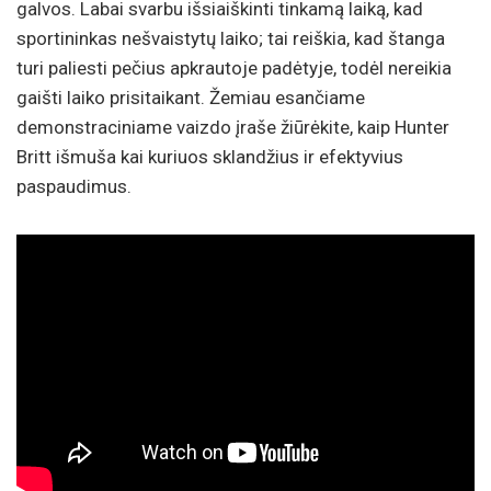
galvos. Labai svarbu išsiaiškinti tinkamą laiką, kad
sportininkas nešvaistytų laiko; tai reiškia, kad štanga
turi paliesti pečius apkrautoje padėtyje, todėl nereikia
gaišti laiko prisitaikant. Žemiau esančiame
demonstraciniame vaizdo įraše žiūrėkite, kaip Hunter
Britt išmuša kai kuriuos sklandžius ir efektyvius
paspaudimus.