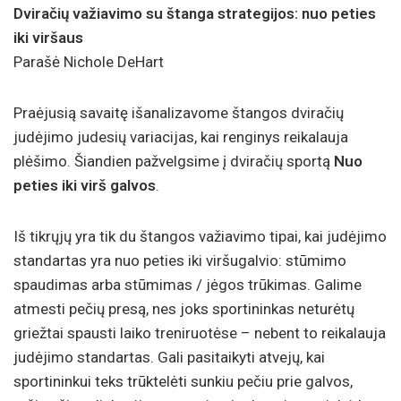
Dviračių važiavimo su štanga strategijos: nuo peties
iki viršaus
Parašė Nichole DeHart
Praėjusią savaitę išanalizavome štangos dviračių
judėjimo judesių variacijas, kai renginys reikalauja
plėšimo. Šiandien pažvelgsime į dviračių sportą
Nuo
peties iki virš galvos
.
Iš tikrųjų yra tik du štangos važiavimo tipai, kai judėjimo
standartas yra nuo peties iki viršugalvio: stūmimo
spaudimas arba stūmimas / jėgos trūkimas. Galime
atmesti pečių presą, nes joks sportininkas neturėtų
griežtai spausti laiko treniruotėse – nebent to reikalauja
judėjimo standartas. Gali pasitaikyti atvejų, kai
sportininkui teks trūktelėti sunkiu pečiu prie galvos,