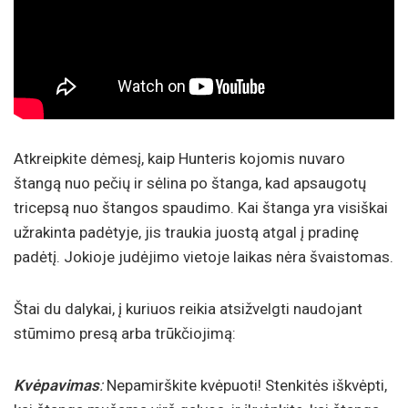
Atkreipkite dėmesį, kaip Hunteris kojomis nuvaro
štangą nuo pečių ir sėlina po štanga, kad apsaugotų
tricepsą nuo štangos spaudimo. Kai štanga yra visiškai
užrakinta padėtyje, jis traukia juostą atgal į pradinę
padėtį. Jokioje judėjimo vietoje laikas nėra švaistomas.
Štai du dalykai, į kuriuos reikia atsižvelgti naudojant
stūmimo presą arba trūkčiojimą:
Kvėpavimas
:
Nepamirškite kvėpuoti! Stenkitės iškvėpti,