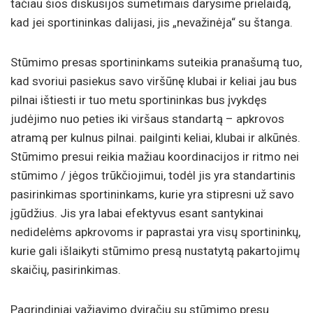
tačiau šios diskusijos sumetimais darysime prielaidą,
kad jei sportininkas dalijasi, jis „nevažinėja“ su štanga.
Stūmimo presas sportininkams suteikia pranašumą tuo,
kad svoriui pasiekus savo viršūnę klubai ir keliai jau bus
pilnai ištiesti ir tuo metu sportininkas bus įvykdęs
judėjimo nuo peties iki viršaus standartą – apkrovos
atramą per kulnus pilnai. pailginti keliai, klubai ir alkūnės.
Stūmimo presui reikia mažiau koordinacijos ir ritmo nei
stūmimo / jėgos trūkčiojimui, todėl jis yra standartinis
pasirinkimas sportininkams, kurie yra stipresni už savo
įgūdžius. Jis yra labai efektyvus esant santykinai
nedidelėms apkrovoms ir paprastai yra visų sportininkų,
kurie gali išlaikyti stūmimo presą nustatytą pakartojimų
skaičių, pasirinkimas.
Pagrindiniai važiavimo dviračiu su stūmimo presu