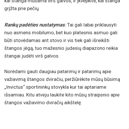
kai štanga mušama virš galvos, ir įkvėpkite, kai štanga
grįžta prie pečių.
Rankų padėties nustatymas
:
Tai gali labai priklausyti
nuo asmens mobilumo, bet kuo platesnis asmuo gali
būti stovėdamas ant stovo ir vis tiek gali išreikšti
štangos jėgą, tuo mažesnio judesių diapazono reikia
štangai judėti virš galvos.
Norėdami gauti daugiau patarimų ir patarimų apie
važiavimą štangos dviračiu, peržiūrėkite mūsų būsimą
„Invictus“ sportininkų stovykla
kur tai aptariame
išsamiau. Kitu atveju laukite kito mūsų straipsnio apie
štangos važiavimo dviračių aikštelę.