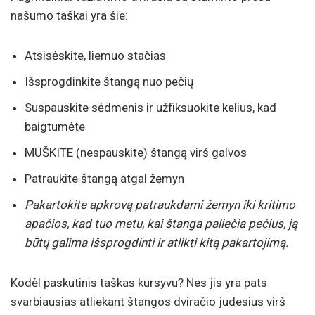
našumo taškai yra šie:
Atsisėskite, liemuo stačias
Išsprogdinkite štangą nuo pečių
Suspauskite sėdmenis ir užfiksuokite kelius, kad
baigtumėte
MUŠKITE (nespauskite) štangą virš galvos
Patraukite štangą atgal žemyn
Pakartokite apkrovą patraukdami žemyn iki kritimo
apačios, kad tuo metu, kai štanga paliečia pečius, ją
būtų galima išsprogdinti ir atlikti kitą pakartojimą.
Kodėl paskutinis taškas kursyvu? Nes jis yra pats
svarbiausias atliekant štangos dviračio judesius virš