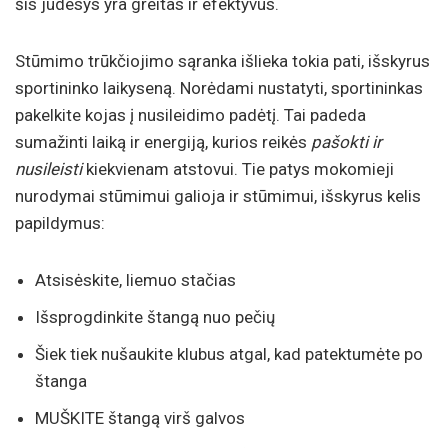
šis judesys yra greitas ir efektyvus.
Stūmimo trūkčiojimo sąranka išlieka tokia pati, išskyrus
sportininko laikyseną. Norėdami nustatyti, sportininkas
pakelkite kojas į nusileidimo padėtį. Tai padeda
sumažinti laiką ir energiją, kurios reikės
pašokti ir
nusileisti
kiekvienam atstovui. Tie patys mokomieji
nurodymai stūmimui galioja ir stūmimui, išskyrus kelis
papildymus:
Atsisėskite, liemuo stačias
Išsprogdinkite štangą nuo pečių
Šiek tiek nušaukite klubus atgal, kad patektumėte po
štanga
MUŠKITE štangą virš galvos