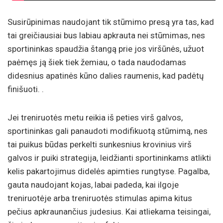
Susirūpinimas naudojant tik stūmimo presą yra tas, kad
tai greičiausiai bus labiau apkrauta nei stūmimas, nes
sportininkas spaudžia štangą prie jos viršūnės, užuot
paėmęs ją šiek tiek žemiau, o tada naudodamas
didesnius apatinės kūno dalies raumenis, kad padėtų
finišuoti. .
Jei treniruotės metu reikia iš peties virš galvos,
sportininkas gali panaudoti modifikuotą stūmimą, nes
tai puikus būdas perkelti sunkesnius krovinius virš
galvos ir puiki strategija, leidžianti sportininkams atlikti
kelis pakartojimus didelės apimties rungtyse. Pagalba,
gauta naudojant kojas, labai padeda, kai ilgoje
treniruotėje arba treniruotės stimulas apima kitus
pečius apkraunančius judesius. Kai atliekama teisingai,