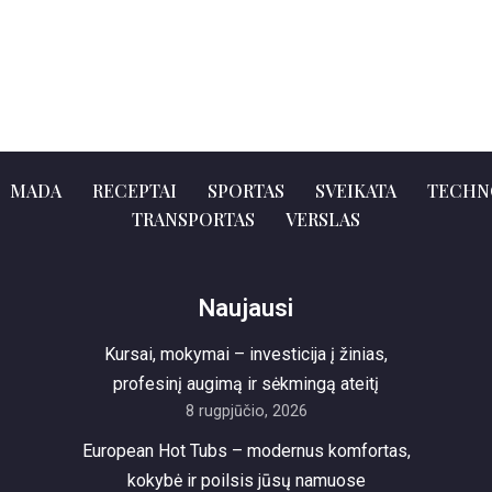
MADA
RECEPTAI
SPORTAS
SVEIKATA
TECHN
TRANSPORTAS
VERSLAS
Naujausi
Kursai, mokymai – investicija į žinias,
profesinį augimą ir sėkmingą ateitį
8 rugpjūčio, 2026
European Hot Tubs – modernus komfortas,
kokybė ir poilsis jūsų namuose