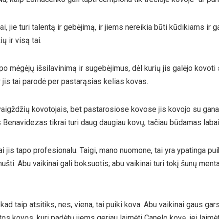
i, jie turi talentą ir gebėjimą, ir jiems nereikia būti kūdikiams ir ga
ų ir visą tai.
ipo mėgėjų išsilavinimą ir sugebėjimus, dėl kurių jis galėjo kovoti
 jis tai parodė per pastarąsias kelias kovas.
žvaigždžių kovotojais, bet pastarosiose kovose jis kovojo su gana
as Benavidezas tikrai turi daug daugiau kovų, tačiau būdamas laba
 jis tapo profesionalu. Taigi, mano nuomone, tai yra ypatinga puik
ti. Abu vaikinai gali boksuotis; abu vaikinai turi tokį šunų mentalite
kad taip atsitiks, nes, viena, tai puiki kova. Abu vaikinai gaus ga
tos kovos, kuri padėtų jiems geriau laimėti Canelo kovą, jei laim