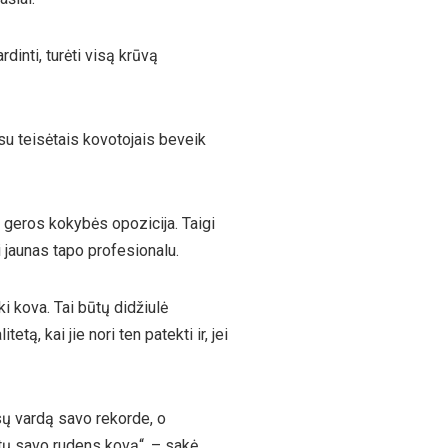
rdinti, turėti visą krūvą
 su teisėtais kovotojais beveik
 geros kokybės opozicija. Taigi
i jaunas tapo profesionalu.
i kova. Tai būtų didžiulė
tą, kai jie nori ten patekti ir, jei
rsų vardą savo rekorde, o
ėtų savo rudens kovą“, – sakė