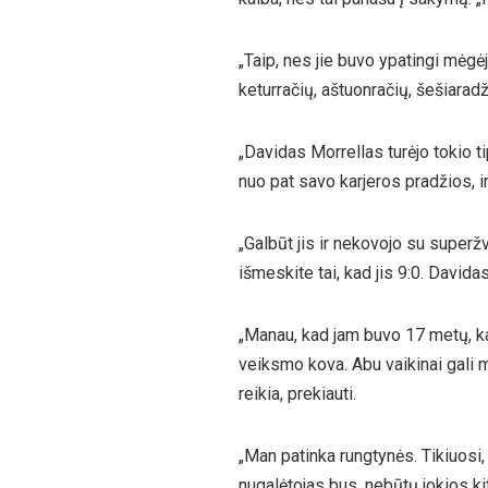
„Taip, nes jie buvo ypatingi mėgėja
keturračių, aštuonračių, šešiaradži
„Davidas Morrellas turėjo tokio t
nuo pat savo karjeros pradžios, ir
„Galbūt jis ir nekovojo su super
išmeskite tai, kad jis 9:0. David
„Manau, kad jam buvo 17 metų, kai
veiksmo kova. Abu vaikinai gali muš
reikia, prekiauti.
„Man patinka rungtynės. Tikiuosi, 
nugalėtojas bus, nebūtų jokios ki