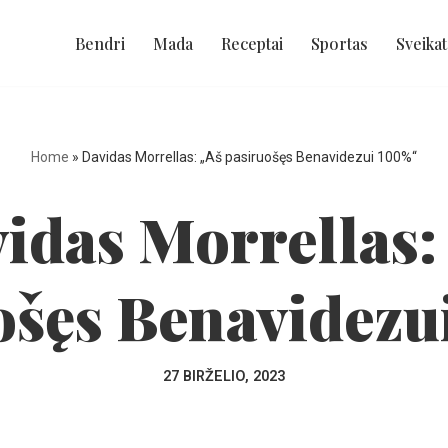
Bendri
Mada
Receptai
Sportas
Sveikat
Home
»
Davidas Morrellas: „Aš pasiruošęs Benavidezui 100%“
idas Morrellas:
ošęs Benavidezu
27 BIRŽELIO, 2023