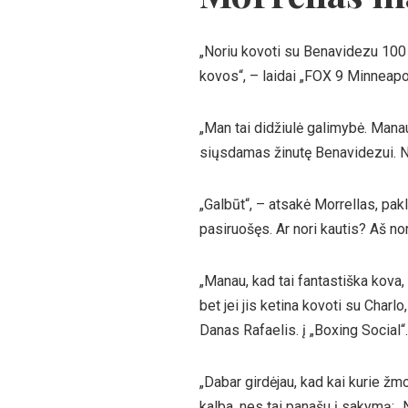
„Noriu kovoti su Benavidezu 100 
kovos“, – laidai „FOX 9 Minneapo
„Man tai didžiulė galimybė. Manau,
siųsdamas žinutę Benavidezui. N
„Galbūt“, – atsakė Morrellas, pakl
pasiruošęs. Ar nori kautis? Aš nor
„Manau, kad tai fantastiška kova,
bet jei jis ketina kovoti su Char
Danas Rafaelis. į „Boxing Social“.
„Dabar girdėjau, kad kai kurie žm
kalba, nes tai panašu į sakymą: „