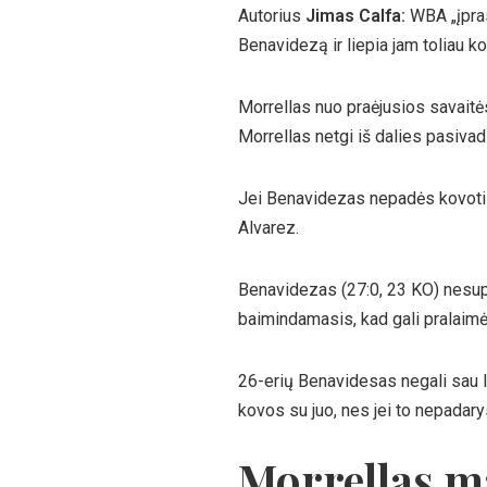
Autorius
Jimas Calfa:
WBA „įpras
Benavidezą ir liepia jam toliau kov
Morrellas nuo praėjusios savaitė
Morrellas netgi iš dalies pasiv
Jei Benavidezas nepadės kovoti su
Alvarez.
Benavidezas (27:0, 23 KO) nesupla
baimindamasis, kad gali pralaimė
26-erių Benavidesas negali sau l
kovos su juo, nes jei to nepadarys
Morrellas m