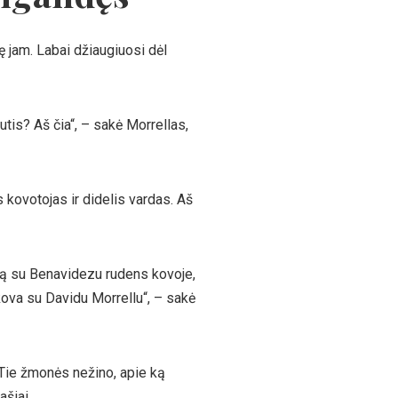
 jam. Labai džiaugiuosi dėl
utis? Aš čia“, – sakė Morrellas,
s kovotojas ir didelis vardas. Aš
ngą su Benavidezu rudens kovoje,
 kova su Davidu Morrellu“, – sakė
 Tie žmonės nežino, apie ką
ašiai.