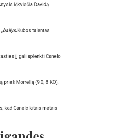
nysis iškviečia Davidą
 „
bailys.
Kubos talentas
asties jį gali aplenkti Canelo
 prieš Morrellą (9:0, 8 KO),
s, kad Canelo kitais metais
sigandęs