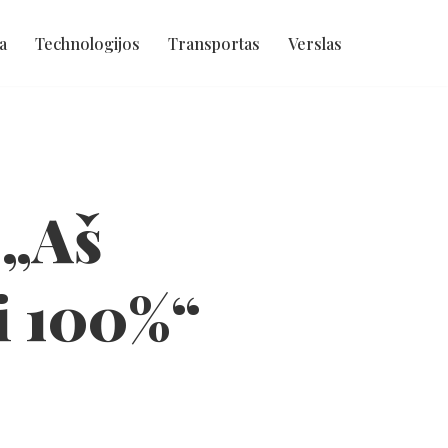
a
Technologijos
Transportas
Verslas
 „Aš
i 100%“