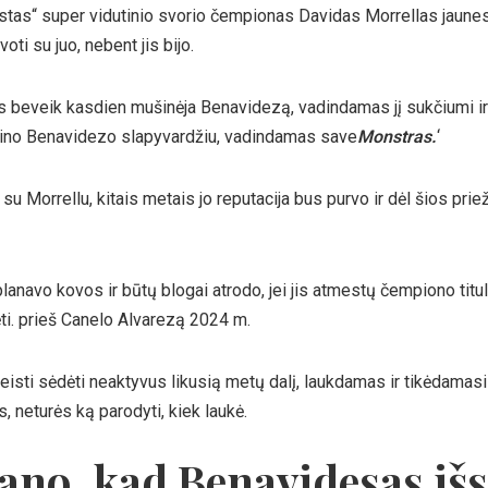
tas“ super vidutinio svorio čempionas Davidas Morrellas jaunes
oti su juo, nebent jis bijo.
s beveik kasdien mušinėja Benavidezą, vadindamas jį sukčiumi ir
adino Benavidezo slapyvardžiu, vadindamas save
Monstras.
‘
 Morrellu, kitais metais jo reputacija bus purvo ir dėl šios priež
navo kovos ir būtų blogai atrodo, jei jis atmestų čempiono titulą
ti. prieš Canelo Alvarezą 2024 m.
eisti sėdėti neaktyvus likusią metų dalį, laukdamas ir tikėdamasi
, neturės ką parodyti, kiek laukė.
ano, kad Benavidesas iš