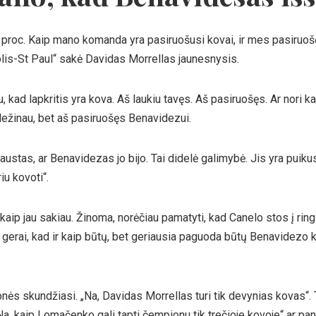
proc. Kaip mano komanda yra pasiruošusi kovai, ir mes pasiruošę
lis-St Paul“ sakė Davidas Morrellas jaunesnysis.
 kad lapkritis yra kova. Aš laukiu tavęs. Aš pasiruošęs. Ar nori ka
ežinau, bet aš pasiruošęs Benavidezui.
austas, ar Benavidezas jo bijo. Tai didelė galimybė. Jis yra puiku
iu kovoti“.
 kaip jau sakiau. Žinoma, norėčiau pamatyti, kad Canelo stos į ri
lo, gerai, kad ir kaip būtų, bet geriausia paguoda būtų Benavidezo
onės skundžiasi. „Na, Davidas Morrellas turi tik devynias kovas“.
Na, kaip Lomačenko gali tapti čempionu tik trečioje kovoje“ ar pan