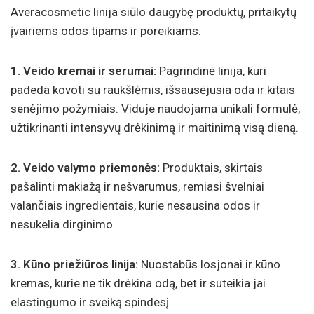
Averacosmetic linija siūlo daugybę produktų, pritaikytų
įvairiems odos tipams ir poreikiams.
1. Veido kremai ir serumai:
Pagrindinė linija, kuri
padeda kovoti su raukšlėmis, išsausėjusia oda ir kitais
senėjimo požymiais. Viduje naudojama unikali formulė,
užtikrinanti intensyvų drėkinimą ir maitinimą visą dieną.
2. Veido valymo priemonės:
Produktais, skirtais
pašalinti makiažą ir nešvarumus, remiasi švelniai
valančiais ingredientais, kurie nesausina odos ir
nesukelia dirginimo.
3. Kūno priežiūros linija:
Nuostabūs losjonai ir kūno
kremas, kurie ne tik drėkina odą, bet ir suteikia jai
elastingumo ir sveiką spindesį.