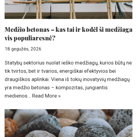
Medžio betonas – kas tai ir kodėl ši medžiaga
vis populiaresnė?
18 gegužės, 2026
Statybų sektorius nuolat ieško medžiagų, kurios būtų ne
tik tvirtos, bet ir tvarios, energiškai efektyvios bei
draugiškos aplinkai. Viena iš tokių inovatyvių medžiagų
yra medžio betonas – kompozitas, jungiantis
medienos…
Read More »