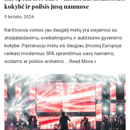
kokybė ir poilsis jūsų namuose
9 birželio, 2026
Karštosios vonios jau daugelį metų yra siejamos su
atsipalaidavimu, sveikatingumu ir aukštesne gyvenimo
kokybe. Pastaruoju metu vis daugiau žmonių Europoje
renkasi modernius SPA sprendimus savo namams,
sodams ar poilsio erdvėms.…
Read More »