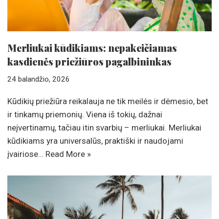
Merliukai kūdikiams: nepakeičiamas
kasdienės priežiūros pagalbininkas
24 balandžio, 2026
Kūdikių priežiūra reikalauja ne tik meilės ir dėmesio, bet
ir tinkamų priemonių. Viena iš tokių, dažnai
neįvertinamų, tačiau itin svarbių – merliukai. Merliukai
kūdikiams yra universalūs, praktiški ir naudojami
įvairiose…
Read More »