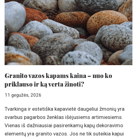
Granito vazos kapams kaina – nuo ko
priklauso ir ką verta žinoti?
11 gegužės, 2026
Tvarkinga ir estetiška kapavietė daugeliui žmonių yra
svarbus pagarbos ženklas išėjusiems artimiesiems.
Vienas iš dažniausiai pasirenkamų kapų dekoravimo
elementų yra granito vazos. Jos ne tik suteikia kapui