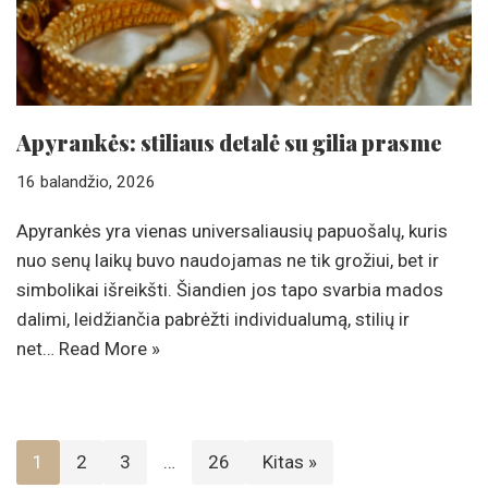
Apyrankės: stiliaus detalė su gilia prasme
16 balandžio, 2026
Apyrankės yra vienas universaliausių papuošalų, kuris
nuo senų laikų buvo naudojamas ne tik grožiui, bet ir
simbolikai išreikšti. Šiandien jos tapo svarbia mados
dalimi, leidžiančia pabrėžti individualumą, stilių ir
net…
Read More »
1
2
3
…
26
Kitas »