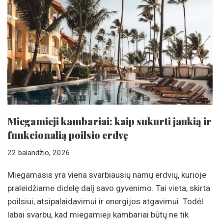
Miegamieji kambariai: kaip sukurti jaukią ir
funkcionalią poilsio erdvę
22 balandžio, 2026
Miegamasis yra viena svarbiausių namų erdvių, kurioje
praleidžiame didelę dalį savo gyvenimo. Tai vieta, skirta
poilsiui, atsipalaidavimui ir energijos atgavimui. Todėl
labai svarbu, kad miegamieji kambariai būtų ne tik